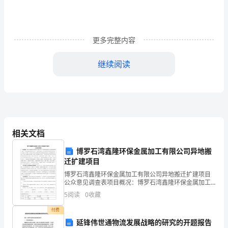
题
（含
更多完整内容
答
继续阅读
案
及
解
相关文档
析）
博罗石湾鑫隆环保金属加工有限公司异地搬
迁扩建项目
江
博罗石湾鑫隆环保金属加工有限公司异地搬迁扩建项目
苏
公众意见调查表项目概况：博罗石湾鑫隆环保金属加工
7、实数3的相反数是（）
有限公司是一家以处理金属污泥（表面处理废物
5
阅读
0
收藏
（HW17））的危险废物回收处理专业公司。为适应周边
南
地区工业企
付费
通
延锋伟世通物流发展战略的研究的开题报告