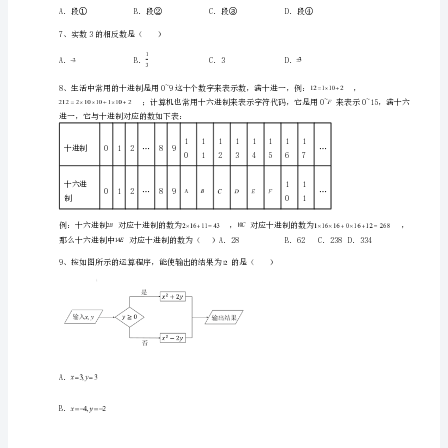
上
册
有
理
3、温度由﹣4℃上升7℃是（）
数
同
4、的相反数为（）
步
练
5、比0小1的数是（）
习
试