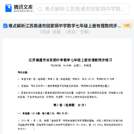
难
难点解析江苏南通市田家炳中学数学七年级上册有理数同步练习试题（含答案及解析）
点
难点解析江苏南通市田家炳中学数学七年级上册有理数同步练习试题（含答案及解析）
付费
解
1
阅读
收藏
（
来自
：
豆柴
）
析
江
苏
南
通
市
田
考生注意：