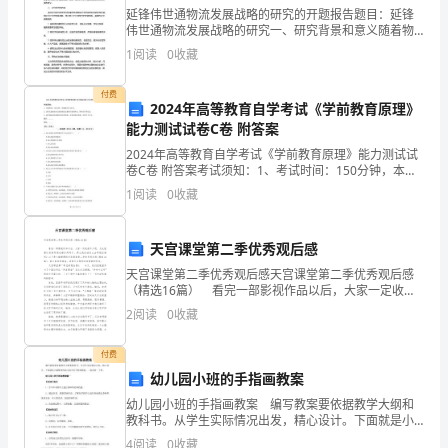
市
延锋伟世通物流发展战略的研究的开题报告题目：延锋
伟世通物流发展战略的研究一、研究背景和意义随着物
流业的增长和发展，物流企业间的竞争也日益激烈。作
田
1
阅读
0
收藏
为国内领先的物流服务提供商，延锋伟世通在保证服务
进一，它与十进制对应的数如下表：
质量的同
家
付费
2024年高等教育自学考试《学前教育原理》
1
1
1
1
炳
十进制
0
1
2
…
8
9
能力测试试卷C卷 附答案
0
1
2
3
中
2024年高等教育自学考试《学前教育原理》能力测试试
卷C卷 附答案考试须知：1、考试时间：150分钟，本卷
满分为100分。 2、请首先按要求在试卷的指定位置填写
学
十六进
1
阅读
0
收藏
您的姓名、准考证号等信息。 3、请仔细阅
0
1
2
…
8
9
制
数
天宫课堂第二季优秀观后感
学
天宫课堂第二季优秀观后感天宫课堂第二季优秀观后感
（精选16篇） 看完一部影视作品以后，大家一定收获
七
不少吧，为此就要认真思考观后感如何写了。那么我们
2
阅读
0
收藏
该怎么去写观后感呢？以下是小编整理的天宫课堂第二
年
付费
级
幼儿园小班的手指画教案
上
幼儿园小班的手指画教案 编写教案要依据教学大纲和
教科书。从学生实际情况出发，精心设计。下面就是小
册
编整理的幼儿园小班手指画教案，一起来看一下吧。
4
阅读
0
收藏