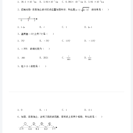
家
炳
中
学
数
一、单选题（10小题，每小题2分，共计20分）
学
七
表示为（）
年
级