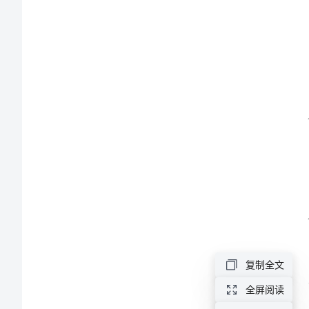
车
间
安
全
生
产
教
育
培
训
果。
为
复制全文
了
全屏阅读