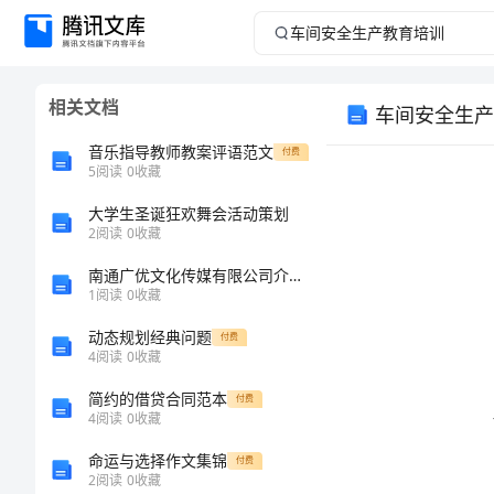
车
间
相关文档
车间安全生产
安
音乐指导教师教案评语范文
付费
全
5
阅读
0
收藏
大学生圣诞狂欢舞会活动策划
生
2
阅读
0
收藏
产
南通广优文化传媒有限公司介绍企业发展分析报告
1
阅读
0
收藏
教
动态规划经典问题
付费
4
阅读
0
收藏
育
简约的借贷合同范本
付费
培
4
阅读
0
收藏
命运与选择作文集锦
付费
训
2
阅读
0
收藏