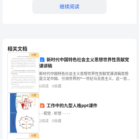
结
继续阅读
尊
敬
的
领
相关文档
1.严谨的工作态度：
导：
付费
新时代中国特色社会主义思想世界性贡献党
课讲稿
您
新时代中国特色社会主义思想世界性贡献党课讲稿思想
好！
是立足中国、引领世界的*一世纪马克思主义，这一思想
体系深刻回答中国之问、世 界之问、人民之问、时代之
6
阅读
0
收藏
首
问，其中关于开展全过程人民民主理论、关于中国式现
代化
付费
先
素养。
工作中的九型人格ppt课件
非
- - 视觉 - 听觉 - - - -
2.准确的财务处理：
常
2
阅读
0
收藏
感
付费