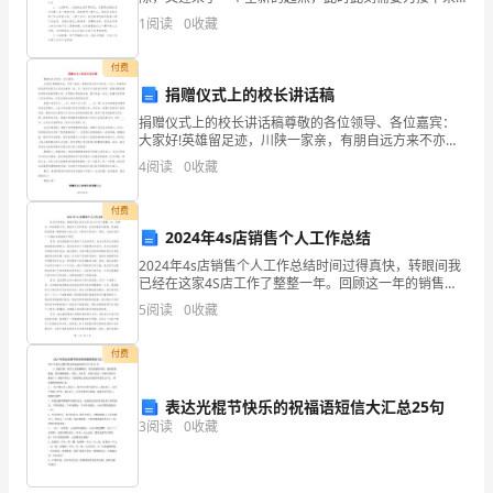
的工作做一个详细的计划了。那么我们该怎么去写计划
作
1
阅读
0
收藏
呢？下面是小编为大家收集的销售员工作计划，欢迎阅
机
付费
捐赠仪式上的校长讲话稿
会
捐赠仪式上的校长讲话稿尊敬的各位领导、各位嘉宾：
和
大家好!英雄留足迹，川陕一家亲，有朋自远方来不亦乐
乎。今天，远道而来的陕西延安电力公司各位嘉宾，
4
阅读
0
收藏
全
省、市、县电力公司的各位领导，带着初夏的熏风和阳
光莅临思
力
付费
2024年4s店销售个人工作总结
以
2024年4s店销售个人工作总结时间过得真快，转眼间我
已经在这家4S店工作了整整一年。回顾这一年的销售工
赴
作，我经历了欢声笑语，也有过挫折与困惑，但我始终
5
阅读
0
收藏
保持着一颗积极向上的心态，不断学习和成长。现在，
的
付费
支
持，
表达光棍节快乐的祝福语短信大汇总25句
3
阅读
0
收藏
使
我