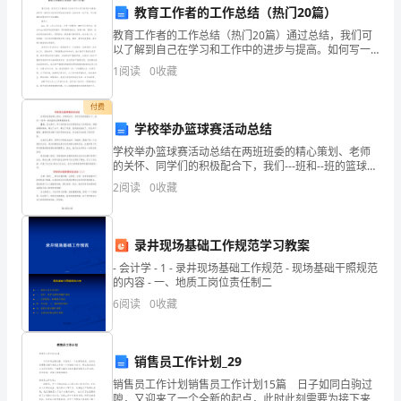
谢
教育工作者的工作总结（热门20篇）
教育工作者的工作总结（热门20篇）通过总结，我们可
公
以了解到自己在学习和工作中的进步与提高。如何写一
篇有针对性和实用性的总结呢？总结并非一成不变，可
3.主动配合上级领导：
1
阅读
0
收藏
司
以根据具体情况进行灵活调整。教育工xxx，男，x年x月
给
付费
学校举办篮球赛活动总结
予
学校举办篮球赛活动总结在两班班委的精心策划、老师
的关怀、同学们的积极配合下，我们---班和--班的篮球比
我
赛赛圆满结束。总之，在比赛中，两个班级的运动员都
2
阅读
0
收藏
表现出了坚持到底、顽强拼搏的精神，赛出了水平、赛
这
为公司的发展提供财务支持。
一
三、存在的问题及改进计划：
录井现场基础工作规范学习教案
年
- 会计学 - 1 - 录井现场基础工作规范 - 现场基础干照规范
的内容 - 一、地质工岗位责任制二
以
6
阅读
0
收藏
来
下：
的
销售员工作计划_29
1.专业知识的不足：
销售员工作计划销售员工作计划15篇 日子如同白驹过
工
隙，又迎来了一个全新的起点，此时此刻需要为接下来