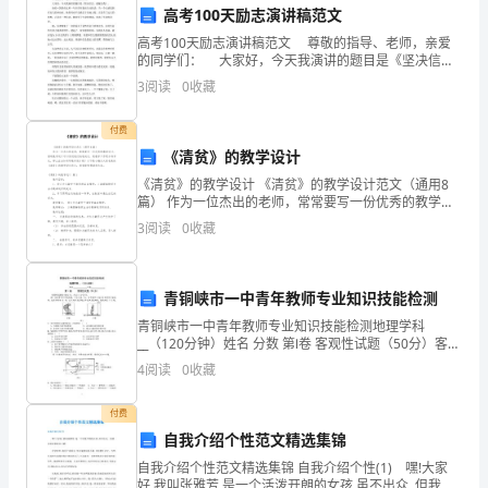
高考100天励志演讲稿范文
积
高考100天励志演讲稿范文 尊敬的指导、老师，亲爱
的同学们： 大家好，今天我演讲的题目是《坚决信
极
念，超越自我》。 海伦·凯勒有这样一句非常形象而生
3
阅读
0
收藏
动的话：当一个人感觉到有高飞的冲动时，他将
的
长期发展打下了坚实的基础。
付费
工
《清贫》的教学设计
三、存在的问题和不足
作
《清贫》的教学设计 《清贫》的教学设计范文（通用8
篇） 作为一位杰出的老师，常常要写一份优秀的教学设
1.时间管理不够精细
态
计，借助教学设计可以促进我们快速成长，使教学工作
3
阅读
0
收藏
更加科学化。那么应当如何写教学设计呢？
度
投
青铜峡市一中青年教师专业知识技能检测
青铜峡市一中青年教师专业知识技能检测地理学科
入
__（120分钟）姓名 分数 第Ⅰ卷 客观性试题（50分）客观
性试题每小题2分，共25 X 2=
2.沟通能力有待提升
到
4
阅读
0
收藏
工
付费
自我介绍个性范文精选集锦
作
自我介绍个性范文精选集锦 自我介绍个性(1) 嘿!大家
好,我叫张雅芳,是一个活泼开朗的女孩,虽不出众, 但我非