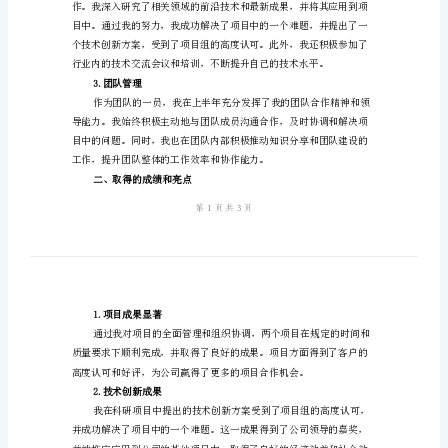
总
结
作内容及完成情况
一、工
2024
1.项目管理
年
工
交
科
上
定的时间和质量要求下顺利完成。
半
2.技术研究与创新
年
工
作