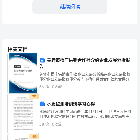
一
继续阅读
员，
我
1.项目成果显著
始
相关文档
终
黄骅市杨庄供销合作社介绍企业发展分析报
以
告
高
黄骅市杨庄供销合作社 企业发展分析结果企业发展指数
2.技术创新成果
得分企业发展指数得分黄骅市杨庄供销合作社综合得分
度
说明：企业发展指数根据企业规模、企业创新、企业风
6
阅读
0
收藏
险、企业活力四个维度对企业发展情况进行评价。该企
的
业的
付费
水质监测培训班学习心得
责
水质监测培训班学习心得 年11月1日—11月5日水质监
任
测技术规程宣贯培训班在省市举行，水利部水文局处长
益。
主持会议并发表了重要讲话，会议邀请了国家环境监测
3
阅读
0
收藏
心
总站博士、中国水利水电科学研究院水环境研究所彭文
3.团队协作能力提升
和
付费