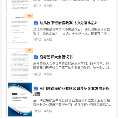
中。
常欣赏我自己哦! 在学校里,我是个乖乖女,学习成绩也很
4
阅读
0
收藏
不错,比较擅长语文。当然在其他方
在
四、下半年工
作计划
付费
过
幼儿园中班语言教案《小兔落水后》
去
幼儿园中班语言教案《小兔落水后》 幼儿园中班语言教
案《小兔落水后》 导语：小兔落水后，是谁救了他呢?
的
小羊，哪小羊是怎么救的小兔啊?我们来试试看?下面是为
2
阅读
0
收藏
您收集的教案，希望对您有所帮助。 1、让
半
付费
年
高考誓师大会倡议书
里，
高考誓师大会倡议书亲爱的高三同学们：时光荏苒，转
眼间我们已经进入了高三这个重要的阶段。这一年，对
于我们每一个人来说无疑是人生的转折点，牵扯着我们
我
5
阅读
0
收藏
的未来命运。高考如同一座难攀的山峰，考试如同一场
无声的战
充
三门峡锦晟矿业有限公司介绍企业发展分析
分
报告
发
三门峡锦晟矿业有限公司 企业发展分析结果企业发展指
数得分企业发展指数得分三门峡锦晟矿业有限公司综合
得分说明：企业发展指数根据企业规模、企业创新、企
挥
2
阅读
0
收藏
业风险、企业活力四个维度对企业发展情况进行评价。
该企