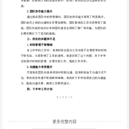
总
结
2024
3.团队管理
年
上
半
年，
作
二、取得的成绩和亮点
为
工
交
科
更多完整内容
的