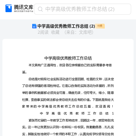
中
中学高级优秀教师工作总结 (2)
学
中学高级优秀教师工作总结 (2)
付费
高
2
阅读
收藏
（
来自
：
文库吧
）
级
优
秀
教
师
工
作
鉴。