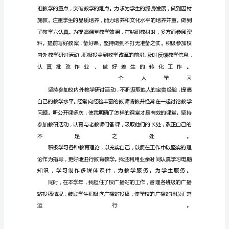
作
总
结
本
文
具
有
广
泛
通
用
性，