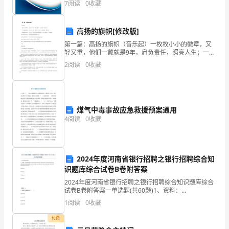
7
阅读
0
收藏
实
险、企业活力四个维度对企业发展情况进行评价。该企
业的
践
高扬的旗帜[修改版]
活
第一篇：高扬的旗帜（音乐起）一枚枚小小的徽章，又
轻又重，他们一戴就是9年，肩负责任，照亮人生；一个
动
个期盼的面庞，又生又亲，他们一帮就是三千多天，扶
2
阅读
0
收藏
贫济困，不离不弃；一条条抢险的道路，又远又近，哪
进
里有灾
行
煤气中毒事故应急救援预案通用
全
4
阅读
0
收藏
面
回
2024年度河南省银行招聘之银行招聘综合知
顾、
识题库综合试卷B卷附答案
2024年度河南省银行招聘之银行招聘综合知识题库综合
检
试卷B卷附答案一单选题(共60题)1、资料：
Demystifying how social and human-like robots work i
查
1
阅读
0
收藏
付费
的