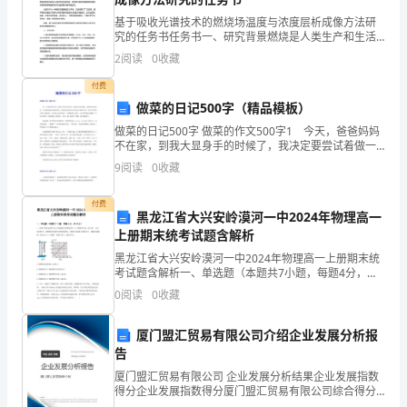
要
基于吸收光谱技术的燃烧场温度与浓度层析成像方法研
参
究的任务书任务书一、研究背景燃烧是人类生产和生活
中不可避免的过程，其在能源利用和环境排放等方面对
2
阅读
0
收藏
社会经济和生态环境的影响及重要性越来越明显。随着
考
现代燃烧
付费
借
做菜的日记500字（精品模板）
鉴。
做菜的日记500字 做菜的作文500字1 今天，爸爸妈妈
不在家，到我大显身手的时候了，我决定要尝试着做一
道菜西红柿炒鸡蛋。为了能顺利地实现我的梦想，还特
总
9
阅读
0
收藏
意把好朋友李子萱叫来当我的小助手。我们平时都是
结
付费
黑龙江省大兴安岭漠河一中2024年物理高一
是
上册期末统考试题含解析
对
黑龙江省大兴安岭漠河一中2024年物理高一上册期末统
考试题含解析一、单选题（本题共7小题，每题4分，共
28分）1、某同学利用如图甲所示装置探究弹簧的弹力F
前
0
阅读
0
收藏
与弹簧伸长量x的关系．在实验过程中，弹簧的形变
段
厦门盟汇贸易有限公司介绍企业发展分析报
告
社
厦门盟汇贸易有限公司 企业发展分析结果企业发展指数
会
得分企业发展指数得分厦门盟汇贸易有限公司综合得分
说明：企业发展指数根据企业规模、企业创新、企业风