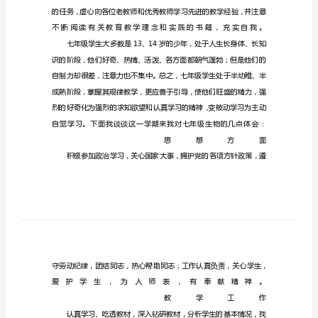
总
结
(2)
中
学
高
级
优
秀
教
师
工