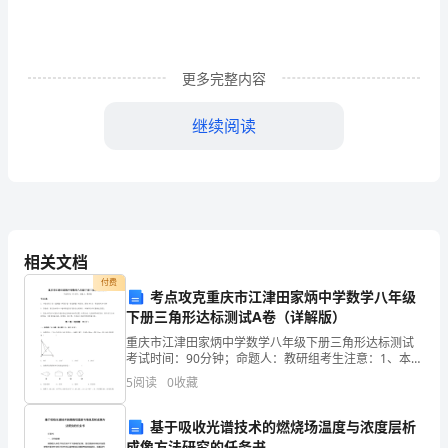
欢
迎
各
更多完整内容
位
继续阅读
亲
根
据
自
相关文档
己
付费
考点攻克重庆市江津田家炳中学数学八年级
的
下册三角形达标测试A卷（详解版）
重庆市江津田家炳中学数学八年级下册三角形达标测试
实
考试时间：90分钟；命题人：教研组考生注意：1、本卷
分第I卷（选择题）和第Ⅱ卷（非选择题）两部分，满分
际
5
阅读
0
收藏
100分，考试时间90分钟2、答卷前，考生务必用
需
基于吸收光谱技术的燃烧场温度与浓度层析
成像方法研究的任务书