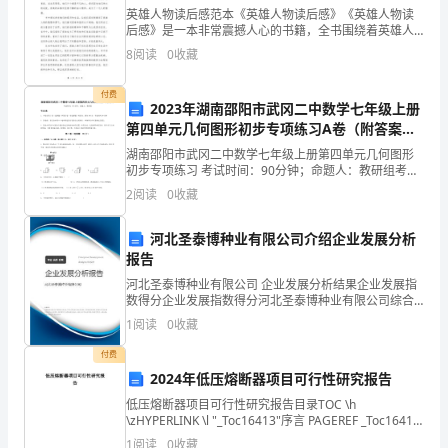
管
英雄人物读后感范本《英雄人物读后感》《英雄人物读
后感》是一本非常震撼人心的书籍，全书围绕着英雄人
理
物展开，通过多个真实的故事告诉我们，什么是真正的
8
阅读
0
收藏
英雄，什么是为人类社会作出巨大贡献的伟大人物。在
的
____
付费
经
2023年湖南邵阳市武冈二中数学七年级上册
第四单元几何图形初步专项练习A卷（附答案详
常
研究决定。
解）
湖南邵阳市武冈二中数学七年级上册第四单元几何图形
初步专项练习 考试时间：90分钟；命题人：教研组考生
化、
注意：1、本卷分第I卷（选择题）和第Ⅱ卷（非选择题）
2
阅读
0
收藏
两部分，满分100分，考试时间90分钟2、答卷前
规
河北圣泰博种业有限公司介绍企业发展分析
范
报告
化、
河北圣泰博种业有限公司 企业发展分析结果企业发展指
数得分企业发展指数得分河北圣泰博种业有限公司综合
化，
得分说明：企业发展指数根据企业规模、企业创新、企
1
阅读
0
收藏
业风险、企业活力四个维度对企业发展情况进行评价。
提
该企
付费
2024年低压熔断器项目可行性研究报告
高
低压熔断器项目可行性研究报告目录TOC \h
工
\zHYPERLINK \l "_Toc16413"序言 PAGEREF _Toc16413
\h 3HYPERLINK \l "_Toc12694"
1
阅读
0
收藏