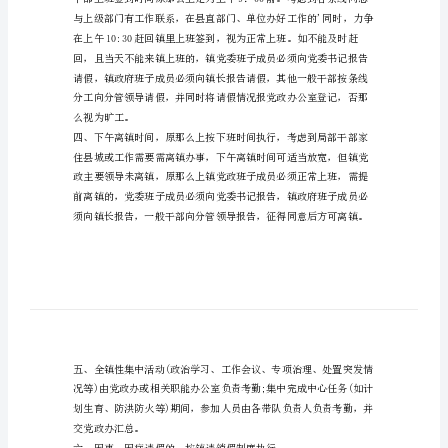
下
班
考
勤
制
度
范
文
上
下
班
考
勤