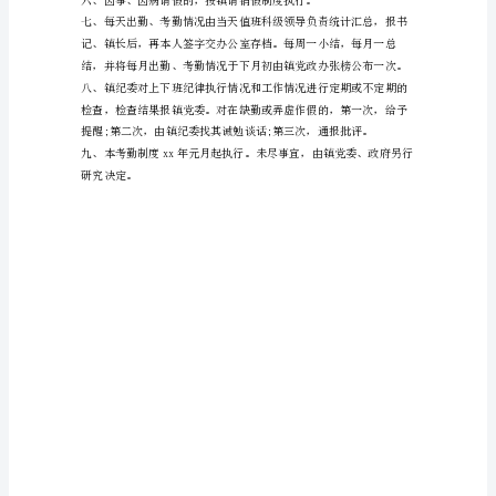
制
度
为
进
么视为旷工。
一
步
加
强
镇
机
关
内
部，