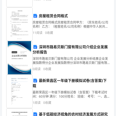
作
效
房屋租赁合同格式
率
房屋租赁合同格式房屋租赁合同甲方：（房东姓名/公司
名称）乙方：（租客姓名/公司名称）根据中华人民共和
和
国《合同法》及相关法律法规的规定，甲乙双方在平等
11
阅读
0
收藏
自愿的基础上，经友好协商，就以下事项达成如下租赁
工
合同
作
深圳市路易贝斯门窗有限公司介绍企业发展
分析报告
成
深圳市路易贝斯门窗有限公司 企业发展分析结果企业发
展指数得分企业发展指数得分深圳市路易贝斯门窗有限
效，
公司综合得分说明：企业发展指数根据企业规模、企业
0
阅读
0
收藏
创新、企业风险、企业活力四个维度对企业发展情况进
特
行评
最新荣昌区一年级下册模拟试卷(含答案)下
制
载
订
最新荣昌区一年级下册模拟试卷（含答案）下载考试时
间：60分钟 满分：100分姓名： 班级： 考号： 一、选
择正确的读音水乡（ suǐ shu
如
1
阅读
0
收藏
下
基于低碳经济视角的农村经济发展方式研究