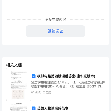
严
肃
更多完整内容
机
继续阅读
关
工
作
纪
相关文档
交党政办汇总。
律，
实
模拟电路第四版课后答案(康华光版本)
第二章电路如图题2.4.1所示。（1）利用硅二极管恒压降
现
模型求电路的ID和 Vo的值；（2）在室温（300K）的情
况下，利用二极管的小信号模型求vo的变化范围。解
61
阅读
2
收藏
机
（1）求二极管的电流和电压（2）求vo
关
英雄人物读后感范本