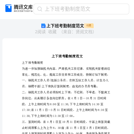
上
上下班考勤制度范文
下
上下班考勤制度范文
付费
班
2
阅读
收藏
（
来自
：
贤阅文档
）
考
勤
制
度
范
文
上下班考勤制度
上