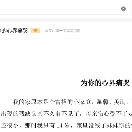
你的心界痛哭
本文由第一文库网提供
付费
为你的心界痛哭
我的家原本是个富裕的小家庭，温
出现的残缺父亲不久前不见了，母亲
还很小，那时我只有14岁，家里没
想着一定要救妹妹，我跑到妹妹面
你找食物，还记得那时候我强忍这泪水跑出去时妹妹说道姐姐要小心~~。
我跑