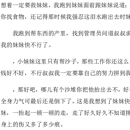
我的妹妹快不行了。
，小妹妹这里只有帮沙子，那些工
钱好不好，不行叔叔我一定要靠自己的努力拼到我的第一次工资。
，那好吧，哪儿有个沙堆你把他抬
全身力气可最后还是倒下了，这是我
妹，
身上的伤又多了多少痕。
我20岁了，8月7日的今天是
我那小小的身影那坚强的背影感动了
苦的多少回了也不知道手上的茧子有
哪翱翔的天空中，来日我不愿在回到
妹妹到最后慢慢的承受着从未做过的工作。