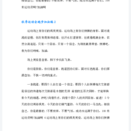
运
动
也是属于你们!
会
跑
步
让我们共同努力，奔跑
加
奔跑，冲向胜利的终点
油
稿
1
是信任的传递每次交接都是永恒的支持
秋
风
羽，
天