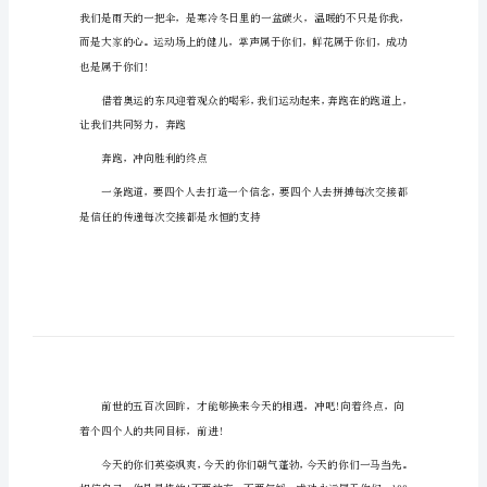
秋季运动会跑步加油稿1
秋
季
运
动
会
跑
步
加
油
稿
秋
季