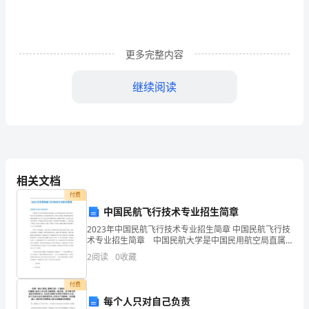
气
淡
淡
更多完整内容
的
继续阅读
转
凉。
着个四个人的共同目标，前进!
然
而
相关文档
这
付费
中国民航飞行技术专业招生简章
人
2023年中国民航飞行技术专业招生简章 中国民航飞行技
米运动员啊!加油啊
术专业招生简章 中国民航大学是中国民用航空局直属
的
的一所以培养民航高级工程技术和管理人才为主的高等
2
阅读
0
收藏
学府，是中国民用航空局、天津市人民政府、教育部共
秋
付费
在
每个人只对自己负责
秋季运动会跑步加油稿2