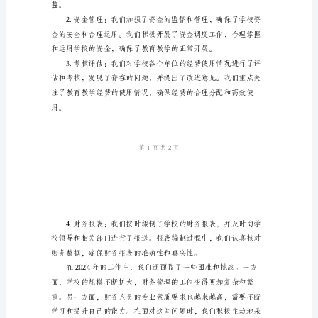
述
职
报
告
2024
学校财务的安全和稳定。
年
学
校
行
政
整。
财