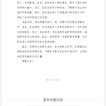
务
人
员
述
职
报
告
用。
尊
敬
的
领
导
及
更多完整内容