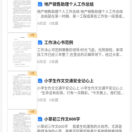
XX
地产销售助理个人工作总结
形成了良好的协同工作氛围。
地产销售助理个人工作总结 地产销售助理个人工作总结
学
总结是在某一时期、某一工程或某些工作告一段落或
者全部完成后进行回忆检查、分析评价，从而得出教训
4
阅读
0
收藏
校
和一些规律性认识的一种书面材料，它能够给人努力工
作
行
付费
工作决心书范例
政
工作决心书范例尊敬的领导:时光飞逝，光阴渐短，来项
目工作已经三年整了,在里总的正确带领下，经过大家的
财
付出和努力，兰州枢纽工程已经完成了____%的产值，进
6
阅读
0
收藏
入了收尾阶段，这也是最后的冲刺阶段，根据指挥部
务
校各项工作提供更好
付费
部
小学生作文交通安全记心上
的
小学生作文交通平安记心上 小学生作文交通平安记心上
“生命没有彩排，只有一次精彩。”今天晚上，我们班集
XX，
体观看了交通平安电影。 在的一个地方，有一个要回
3
阅读
0
收藏
家乡去的货车。当时，只能乘3个人的驾驶室里
的发展贡献自己的力量。
今
付费
谢谢大家！
天
小草初三作文600字
小草初三作文600字 我爱生机蓬勃的大自然，尤其是
非
那绿油油的小草，那看不起眼却有着比其他植物更顽强