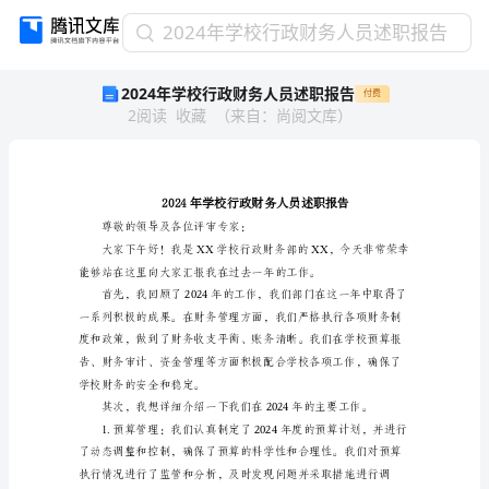
2024
2024年学校行政财务人员述职报告
年
2024年学校行政财务人员述职报告
付费
学
2
阅读
收藏
（
来自
：
尚阅文库
）
校
行
政
财
务
人
尊敬的领导及各位评审专家：
员