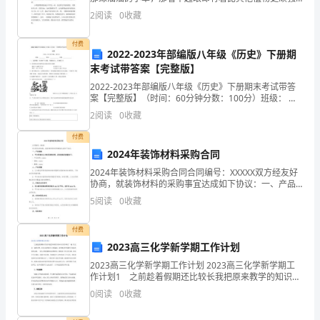
的个性和生命力。 在我家门前有一棵耸立在空中的老
常
2
阅读
0
收藏
树，树的下面有一片小草。小草嫩嫩的、绿绿的、柔
荣
付费
2022-2023年部编版八年级《历史》下册期
幸
末考试带答案【完整版】
2022-2023年部编版八年级《历史》下册期末考试带答
能
案【完整版】（时间：60分钟分数：100分）班级： 姓
名： 分数： 一、选择题（共25个小题，每题2分，共50
够
2
阅读
0
收藏
分）1、全面深化改革是哪次会议
站
付费
2024年装饰材料采购合同
在
2024年装饰材料采购合同合同编号：XXXXX双方经友好
协商，就装饰材料的采购事宜达成如下协议：一、产品
这
规格1. 甲方同意向乙方购买装饰材料，具体规格及数量
5
阅读
0
收藏
如下：- 产品名称：xxxxx- 规格：xx
里
付费
向
2023高三化学新学期工作计划
大
2023高三化学新学期工作计划 2023高三化学新学期工
作计划1 之前趁着假期还比较长我把原来教学的知识点
家
给回顾了一遍，经过这一遍的回想，还真让我找到不少
0
阅读
0
收藏
的漏洞，这些都是在授课时不容易发现的问题。一
汇