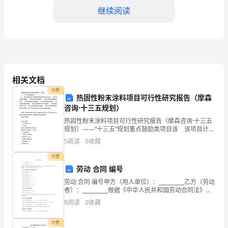
各
继续阅读
位
评
审
专
相关文档
付费
家：
热固性粉末涂料项目可行性研究报告（摩森
咨询·十三五规划）
大
热固性粉末涂料项目可行性研究报告（摩森咨询·十三五
家
规划）——“十三五”规划重点鼓励类项目该 该项目计划
总投资项目可行性研究报告对项目所涉及的主要内容，
5
阅读
0
收藏
例如： 该项目计划总投资项目资源条件、 该项
下
付费
午
劳动 合同 编号
好！
劳动 合同 编号甲方（用人单位）：__________乙方（劳动
者）：__________根据《中华人民共和国劳动合同法》的
规定，甲乙双方本着平等自愿、协商一致的原则，签订
我
8
阅读
0
收藏
本劳动合同，共同遵守以下条款
是
付费