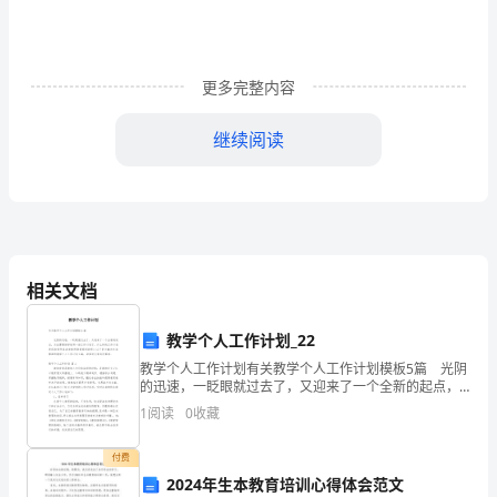
参
加
更多完整内容
实
习
继续阅读
工
作，
一
般
相关文档
洽。
要
学院康复医学系(盖章)
教学个人工作计划_22
有
教学个人工作计划有关教学个人工作计划模板5篇 光阴
护理教研室主任(签字)：
的迅速，一眨眼就过去了，又迎来了一个全新的起点，
学
为此需要好好地写一份工作计划了。什么样的工作计划
20年月日
1
阅读
0
收藏
是你的领导或者老板所期望看到的呢？以下是小编为大
校
医院：
付费
开
2024年生本教育培训心得体会范文