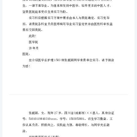
迎阅读，更多资讯尽在介绍信栏目!
总
医院:
医
院
的毕业临床实习。
实
习
介
绍
年为毕业实习。
信
范
文
精
选
望贵医院能承受该生来实习为盼。