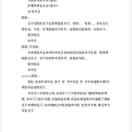
汇
总
章后交回我院。
医
此致!
学
医学院
系
毕
20年月
业
医院：
生
要
为感!
到
医
院