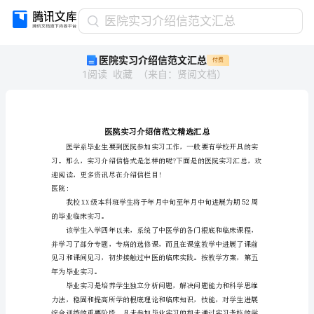
医
医院实习介绍信范文汇总
院
医院实习介绍信范文汇总
付费
实
1
阅读
收藏
（
来自
：
贤阅文档
）
习
介
绍
信
范
文
汇