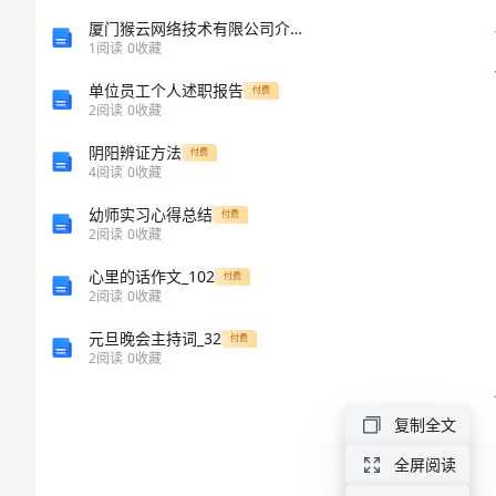
活
厦门猴云网络技术有限公司介绍企业发展分析报告
1
阅读
0
收藏
部
单位员工个人述职报告
长
付费
2
阅读
0
收藏
工
阴阳辨证方法
付费
作
4
阅读
0
收藏
计
幼师实习心得总结
付费
2
阅读
0
收藏
划
心里的话作文_102
付费
书
2
阅读
0
收藏
一、
元旦晚会主持词_32
付费
2
阅读
0
收藏
背
景
复制全文
分
全屏阅读
析