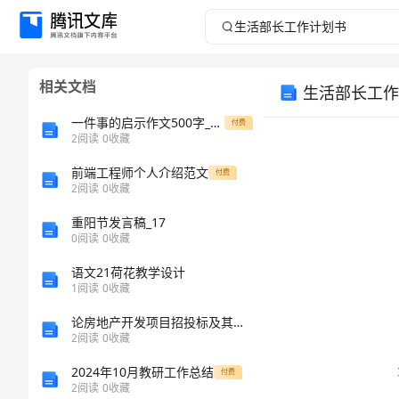
生
活
相关文档
生活部长工作
部
一件事的启示作文500字_一件事的启示初中作文6篇
付费
长
2
阅读
0
收藏
前端工程师个人介绍范文
工
付费
2
阅读
0
收藏
作
重阳节发言稿_17
0
阅读
0
收藏
计
语文21荷花教学设计
1
阅读
0
收藏
划
论房地产开发项目招投标及其风险规避
书
2
阅读
0
收藏
2024年10月教研工作总结
付费
生
2
阅读
0
收藏