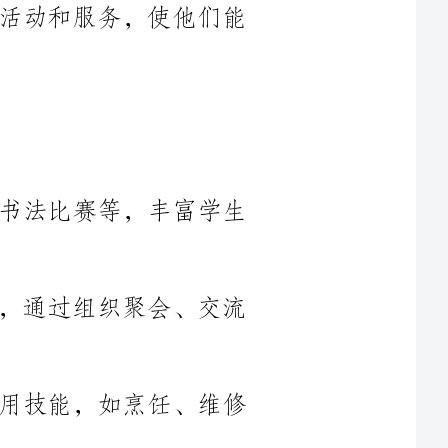
1.组织各类文化活动，如演讲比赛、书法比赛等，丰富学生
2.扩大社交圈，建立良好的人际关系，通过组织聚会、交流
3.推出生活技能培训班，教授各种实用技能，如烹饪、维修
1.提高宿舍的居住品质，定期组织宿舍清洁活动，并推动宿
2.维护校园环境的整洁与美化，组织义工活动，动员更多学