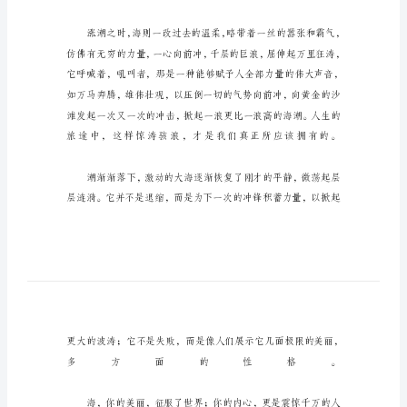
有
关
于
我
的
梦
作
文
500
字
我
最
大