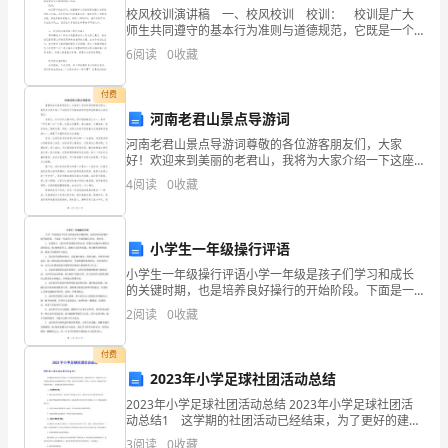
那
校风校训演讲稿 一、校风校训 校训： 校训是广大
师生共同遵守的基本行为准则与道德规范，它既是一个
独
学校办学理念、治校精神的反映，也是校园文化建设的
6
阅读
0
收藏
重要内容，是一所学校教风、学风、校风的集中表现
特
付费
的
河南老君山景点导游词
美
河南老君山景点导游词尊敬的各位游客朋友们，大家
好！欢迎来到美丽的老君山，我将为大家介绍一下这座
位于河南省洛阳市宜阳县的著名山岳风景区。老君山，
丽，
4
阅读
0
收藏
位于伏牛山脉中段，是中国道教名山之一，素有“伏牛第
一山”之
感
小学生一年级操行评语
受
小学生一年级操行评语小学一年级是孩子们学习和成长
大
的关键时期，也是培养良好操行的开始阶段。下面是一
些适用于小学一年级的操行评语，供参考。1. 在课堂
2
阅读
0
收藏
海
上，这位同学表现得非常认真，积极主动地参与课堂讨
论和活
的
付费
2023年小学足球社团活动总结
真
2023年小学足球社团活动总结 2023年小学足球社团活
动总结1 这学期的社团活动已经结束，为了更好的建设
谛，
好社团，延续社团文化，完善社团，在下学期的社团活
3
阅读
0
收藏