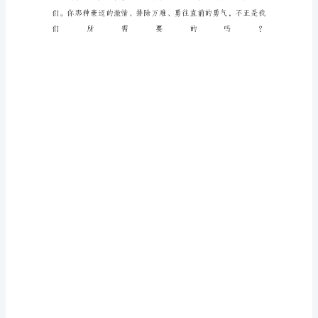
的
梦
想
就
是
整
日
拥
在
大
海
那