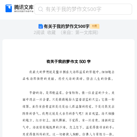
有
有关于我的梦作文500字
关
有关于我的梦作文500字
付费
于
2
阅读
收藏
（
来自
：
第一文库网
）
我
的
梦
作
文
500
字