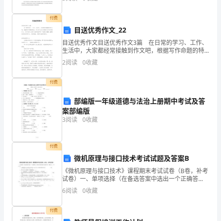
动中获得更好的学习效果，现在对这学期的工作进
悟
付费
出
目送优秀作文_22
人
目送优秀作文目送优秀作文3篇 在日常的学习、工作、
生活中，大家都经常接触到作文吧，根据写作命题的特
生
点，作文可以分为命题作文和非命题作文。你知道作文
2
阅读
0
收藏
怎样才能写的好吗？下面是小编精心整理的目送优秀作
的
文
付费
价
部编版一年级道德与法治上册期中考试及答
值。
案部编版
3
阅读
0
收藏
平
静
付费
微机原理与接口技术考试试题及答案B
的
《微机原理与接口技术》课程期末考试试卷（B卷，补考
海，
试卷）一、单项选择（在备选答案中选出一个正确答
案，并将其号码填在题干后的括号内。每题2分， 共30
6
阅读
0
收藏
分）1 o某微机最大可寻址的内存空间为16MB,其C
是
付费
那