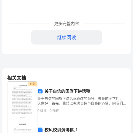
温
柔
的
更多完整内容
怀
继续阅读
抱
中，
细
细
相关文档
地
付费
关于自信的国旗下讲话稿
去
关于自信的国旗下讲话稿尊敬的领导、亲爱的同学们：
品
大家好！首先，我想以充满自信与自豪的心情，向我们
伟大祖国的国旗致以崇高的敬意。国旗是国家的象征，
0
阅读
0
收藏
是我们的骄傲和自豪。它象征着我们的团结、独立和自
味
由，也象
海
校风校训演讲稿_1