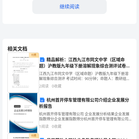
继续阅读
销
售
“接
单”
系。
相关文档
不
付费
精品解析：江西九江市同文中学（区域命
易，
题）沪教版九年级下册溶解现象综合测评试卷
（含答案详解版）
员
江西九江市同文中学（区域命题）沪教版九年级下册溶
解现象综合测评 考试时间：90分钟；命题人：教研组考
工
生注意：1、本卷分第I卷（选择题）和第Ⅱ卷（非选择
2
阅读
0
收藏
四、科技支持服务提升
题）两部分，满分100分，考试时间90分钟2、答卷
“接
杭州首开停车管理有限公司介绍企业发展分
承
析报告
合，提高客户服务的满意度。
杭州首开停车管理有限公司 企业发展分析结果企业发展
诺”
指数得分企业发展指数得分杭州首开停车管理有限公司
综合得分说明：企业发展指数根据企业规模、企业创
更
1
阅读
0
收藏
新、企业风险、企业活力四个维度对企业发展情况进行
评价。
付费