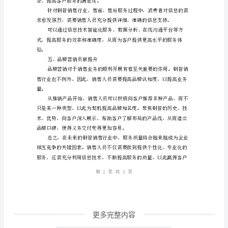
何
做
到
三、跟进售后服务，
高
水
平
服
务
钢
更多完整内容
管