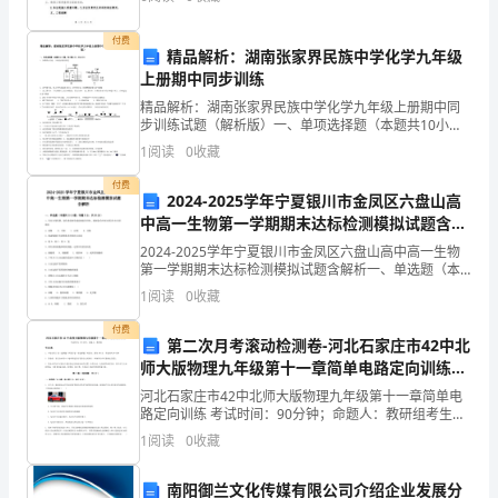
施工任务。根据双方协商，就工程的具体内容、施工
休
付费
职
精品解析：湖南张家界民族中学化学九年级
上册期中同步训练
工
精品解析：湖南张家界民族中学化学九年级上册期中同
步训练试题（解析版）一、单项选择题（本题共10小
女
题，每小题2分，共20分）1、如图所示实验，下列说法
1
阅读
0
收藏
错误的是A．由甲图可知，O2占空气质量的21% B．
在
付费
2024-2025学年宁夏银川市金凤区六盘山高
职
中高一生物第一学期期末达标检测模拟试题含解
析
员
2024-2025学年宁夏银川市金凤区六盘山高中高一生物
第一学期期末达标检测模拟试题含解析一、单选题（本
工
题共10小题，每题3分，共30分）1、有丝分裂间期，染
1
阅读
0
收藏
色体复制形成姐妹染色単体，姐妹染色单体分离
女
付费
第二次月考滚动检测卷-河北石家庄市42中北
记
师大版物理九年级第十一章简单电路定向训练试
题（含答案解析）
河北石家庄市42中北师大版物理九年级第十一章简单电
者
路定向训练 考试时间：90分钟；命题人：教研组考生注
意：1、本卷分第I卷（选择题）和第Ⅱ卷（非选择题）两
尊
1
阅读
0
收藏
部分，满分100分，考试时间90分钟2、答卷前
敬
南阳御兰文化传媒有限公司介绍企业发展分