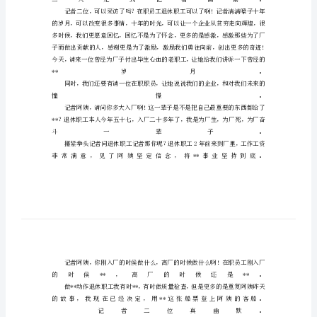
小
品
公
司
岁
月
超
级
搞
笑
公