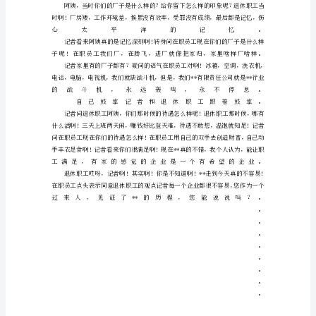
司
小
品
（公
司
岁
月）
超
级
搞
笑
公