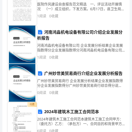
一
医院作风建设自查报告范文精选 一、评议活动开展情
况 （一）成立组织，下发方案。6月17日，县卫生局、
把
县政府纠风办下发了《关于在全县范围内开展对卫生行
1
阅读
0
收藏
业民主评议活动的实施意见》、《关于建立县卫生行
椅
河南鸿淼机电设备有限公司介绍企业发展分
子。
析报告
演
河南鸿淼机电设备有限公司 企业发展分析结果企业发展
指数得分企业发展指数得分河南鸿淼机电设备有限公司
员
综合得分说明：企业发展指数根据企业规模、企业创
1
阅读
0
收藏
新、企业风险、企业活力四个维度对企业发展情况进行
设
评价。
广州妙世美贸易商行介绍企业发展分析报告
计
广州妙世美贸易商行 企业发展分析结果企业发展指数得
一
分企业发展指数得分广州妙世美贸易商行综合得分说
明：企业发展指数根据企业规模、企业创新、企业风
0
阅读
0
收藏
记
险、企业活力四个维度对企业发展情况进行评价。该企
业的综合
者
付费
2024年建筑木工施工合同范本
男
2024年建筑木工施工合同范本建筑木工施工合同甲方：
（委托方）乙方：（承包方）一、合同目的和背景甲方
退
拟在____年进行建筑工程，现委托乙方承担该工程的木工
6
阅读
0
收藏