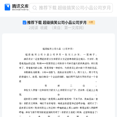
推
推荐下载 超级搞笑公司小品公司岁月
荐
推荐下载 超级搞笑公司小品公司岁月
付费
下
2
阅读
收藏
（
来自
：
第一文库网
）
载
超
级
搞
笑
公
司