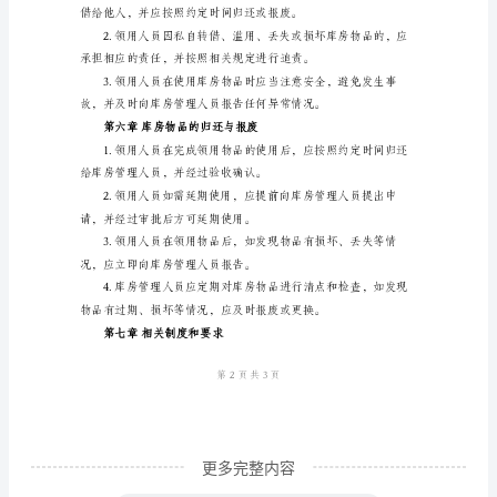
范
本
第
一
第四章领用流程
章
总
则
理人员。
为
了
规
范
库
更多完整内容
房