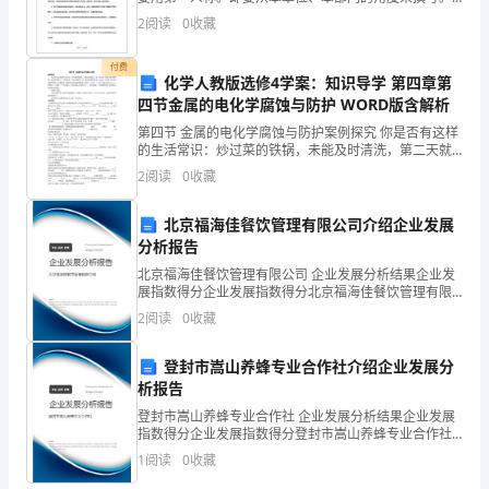
使
表达方式以叙述、争论为主，说明为辅，可以夹叙夹议
第七章相关制度和要求
2
阅读
0
收藏
说。以下是我整理的2024近视防控教化月活
用，
付费
特
化学人教版选修4学案：知识导学 第四章第
四节金属的电化学腐蚀与防护 WORD版含解析
制
第四节 金属的电化学腐蚀与防护案例探究 你是否有这样
的生活常识：炒过菜的铁锅，未能及时清洗，第二天就
定
会出现红褐色的铁锈；切过菜的菜刀（生铁做成）未及
2
阅读
0
收藏
时擦洗干净，很快就锈迹斑斑。这是由于铁发生电
本
北京福海佳餐饮管理有限公司介绍企业发展
库
分析报告
房
北京福海佳餐饮管理有限公司 企业发展分析结果企业发
展指数得分企业发展指数得分北京福海佳餐饮管理有限
物
公司综合得分说明：企业发展指数根据企业规模、企业
2
阅读
0
收藏
创新、企业风险、企业活力四个维度对企业发展情况进
行评
品
登封市嵩山养蜂专业合作社介绍企业发展分
领
析报告
登封市嵩山养蜂专业合作社 企业发展分析结果企业发展
用
指数得分企业发展指数得分登封市嵩山养蜂专业合作社
综合得分说明：企业发展指数根据企业规模、企业创
1
阅读
0
收藏
管
新、企业风险、企业活力四个维度对企业发展情况进行
评价。