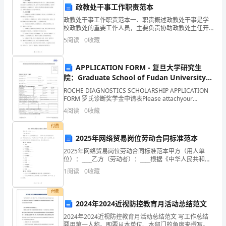
品
政教处干事工作职责范本
资
政教处干事工作职责范本一、职责概述政教处干事是学
校政教处的重要工作人员，主要负责协助政教处主任开
源，
展各项政教工作，指导学生的思想道德建设，维护学校
5
阅读
0
收藏
的政治安全和教育秩序。该职位要求具备较强的组织协
保
调能力、
第六章库房物品的归还与报废
APPLICATION FORM - 复旦大学研究生
证
院：Graduate School of Fudan University
物
to study APPLICATION FORM
ROCHE DIAGNOSTICS SCHOLARSHIP APPLICATION
给库房管理人员，并
FORM 罗氏诊断奖学金申请表Please attachyour
品
re__ntpicture here.请附近期报
4
阅读
0
收藏
的
付费
请，并经过审批后方可延期使用。
2025年网络贸易岗位劳动合同标准范本
有
2025年网络贸易岗位劳动合同标准范本甲方（用人单
效
位）：____乙方（劳动者）：____根据《中华人民共和国
劳动法》、《中华人民共和国劳动合同法》等相关法律
1
阅读
0
收藏
流
法规，甲乙双方本着平等自愿、协商一致的原则，
况，应立即向库房管理人员报告。
转
付费
2024年2024近视防控教育月活动总结范文
和
2024年2024近视防控教育月活动总结范文 写工作总结
要用第一人称。即要从本单位、本部门的角度来撰写。