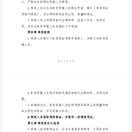
范
第二章库房物品的分类与管理
本
库
管理和保管标准进行管理。
房
物
用品、电子设备等。
品
领
用
管
第三章领用条件
理
制
工，严禁私自转借给
度