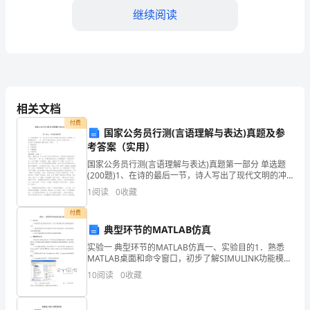
继续阅读
物
品
的
领
批。
相关文档
用
付费
国家公务员行测(言语理解与表达)真题及参
管
考答案（实用）
品名称发放物品，并
理，
国家公务员行测(言语理解与表达)真题第一部分 单选题
(200题)1、在诗的最后一节，诗人写出了现代文明的冲
合
击对他本人的影响。从寥寥数笔的_____中，我们不难体
1
阅读
0
收藏
味到诗人对现代文明的大胆_____。
第五章领用责任与追责
理
付费
典型环节的MATLAB仿真
利
实验一 典型环节的MATLAB仿真一、实验目的1．熟悉
MATLAB桌面和命令窗口，初步了解SIMULINK功能模块
用
的使用方法。2．通过观察典型环节在单位阶跃信号作用
10
阅读
0
收藏
下的动态特性，加深对各典型环节响应
物