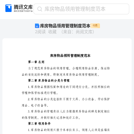
库
库房物品领用管理制度范本
房
库房物品领用管理制度范本
付费
物
2
阅读
收藏
（
来自
：
尚阅文库
）
品
领
用
管
理
制
第一章总则
度