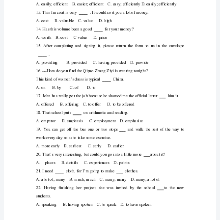
B.
7.---DidPeterfixthecomputerhimself?
straight
C.
A.
immediate
D.
correctly
2.
A.asB.itC.whichD.this
Could
Hewenthomeafterschool.
mustnotbeleft.
1.
A.straightlyB.straightC.immediateD.correctly
2.Couldyoupleasegivemeaanswerinsteadofsayingsomethin
A.trueB.straightC.specialD.believable
3.Whenhewasyoung,Miketookaninterestin.Later,hewroteal
andbecameagreat.
A.poet;poem;poetryB.poetry;poems;poetC.poem;poet;poetr