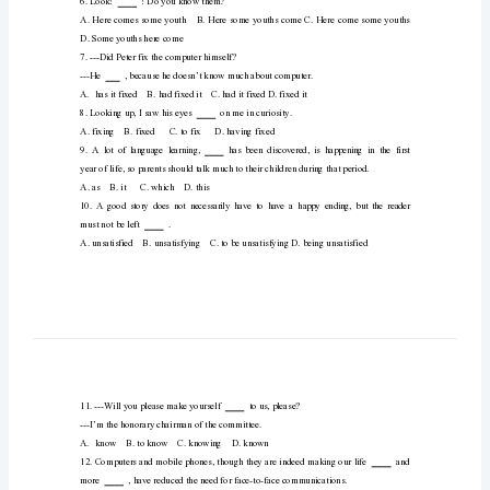
二
andbecameagreat.
U6
习
poets;poem
题
valleys,tillatlastitreachesthesea.
1.
He
through;over
went
home
.
after
school.
6.Look!!Doyouknowthem?
A.
straightly
D.Someyouthsherecome