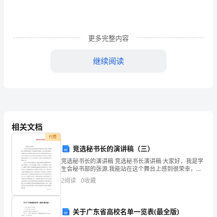
poets;poem
4.TheGreatWallwindsitswayfromwesttoeast,deserts,mounta
valleys,tillatlastitreachesthesea.
A.over;across;acrossB.through;past;pastC.across;over;thr
更多完整内容
through;over
5.Infrontofourhousestandalotoftalltrees,theofwhichgivew
继续阅读
.
A.shadows;shadeB.shadows;shadowsC.shade;shadeD.sha
6.Look!!Doyouknowthem?
---I’mthehonorarychairmanofthecommittee.
A.HerecomessomeyouthB.HeresomeyouthscomeC.Herec
A.
knowB.toknowC
D.Someyouthsherecome
7.-
相关文档
-
付费
-
竞选秘书长的演讲稿（三）
DidPeterfixthecomputerhimself?
竞选秘书长的演讲稿 竞选秘书长演讲稿 大家好，我是学
-
生会秘书部的张源.我能站在这个舞台上感到很荣幸，我
-
知道在座的每一位都是精英中的精英。当然，我相信我
2
阅读
0
收藏
A.costB.valuableC.valueD.high
也是。这次我是为心目中的学生会秘书长
-
He,becausehedoesn’tknowmuchaboutcomputer.
A.
关于广东省高校名单一览表(最全版)
A.worthB.costCvalueD.price