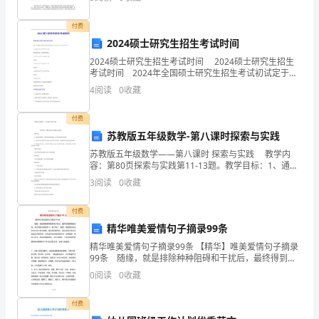
学生做人？是班主任工作中必须首先解决的问题。此
付费
2024硕士研究生招生考试时间
2024硕士研究生招生考试时间 2024硕士研究生招生
考试时间 2024年全国硕士研究生招生考试初试定于
2023年12月23日至24日。 (1)12月23日上午08:30-
4
阅读
0
收藏
11:30 思想政
students.
付费
苏教版五年级数学-第八课时探索与实践
苏教版五年级数学——第八课时 探索与实践 教学内
容：第80页探索与实践第11-13题。教学目标：1、通过
实际测量，了解同学的身高情况，会计算同学的平均身
3
阅读
0
收藏
高2、学会综合应用所学知识解决生活中的实际
付费
精华唯美爱情句子摘录99条
精华唯美爱情句子摘录99条 【精华】唯美爱情句子摘录
99条 随缘，就是排除种种阻碍和干扰后，最终得到圆
满的结果，表示因缘全部到齐了，随了缘了。随缘，就
0
阅读
0
收藏
是我们经过努力让这个缘分成熟。我们讲因缘
付费