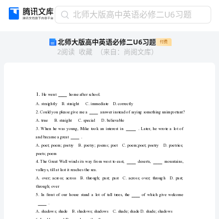
北
北师大版高中英语必修二U6习题
师
北师大版高中英语必修二U6习题
付费
大
2
阅读
收藏
（
来自
：
尚阅文库
）
版
高
中
英
语
1.
Hewenthomeafterschool.
必
修