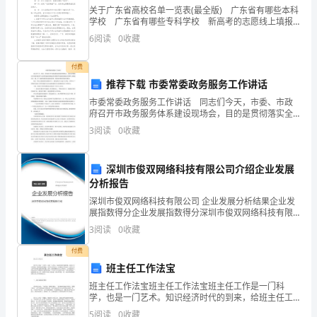
hasitfixedB.hadfixeditC.haditfixedD.fixedit
关于广东省高校名单一览表(最全版) 广东省有哪些本科
8.Lookingup,Isawhiseyesonmeincuriosity.
学校 广东省有哪些专科学校 新高考的志愿线上填报
A.fixingB.fixedC.tofixD.havingfixed
流程 事实上，在线上填报志愿，只要能够熟练操作电
.
6
阅读
0
收藏
脑，不是难事，且方便快捷。 第一步
9.Alotoflanguagelearning,hasbeendiscovered,ishappeningi
yearoflife,soparentsshouldtalkmuchtotheirchildrenduringt
付费
A.asB.itC.whichD.this
推荐下载 市委常委政务服务工作讲话
10.Agoodstorydoesnotnecessarilyhavetohaveahappyendin
市委常委政务服务工作讲话 同志们今天，市委、市政
mustnotbeleft.
府召开市政务服务体系建设现场会，目的是贯彻落实全
省政务服务中心标准化建设现场会政务服务体系建设现
A.unsatisfiedB.unsatisfyingC.tobeunsatisfyingD.beingunsat
A.onB.byC.ofD.to
3
阅读
0
收藏
场会议精神，加快我市市、镇、村三级政务服务体系建
设进度
深圳市俊双网络科技有限公司介绍企业发展
分析报告
深圳市俊双网络科技有限公司 企业发展分析结果企业发
展指数得分企业发展指数得分深圳市俊双网络科技有限
公司综合得分说明：企业发展指数根据企业规模、企业
3
阅读
0
收藏
创新、企业风险、企业活力四个维度对企业发展情况进
行评
付费
workeverydaysoastotakesomeexercise.
班主任工作法宝
班主任工作法宝班主任工作法宝班主任工作是一门科
学，也是一门艺术。知识经济时代的到来，给班主任工
作提出了新的要求和挑战。培养什么样的人？怎样教会
5
阅读
0
收藏