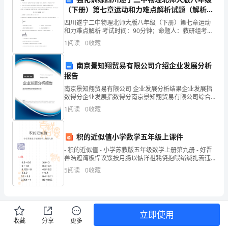
在，
（下册）第七章运动和力难点解析试题（解析
虽
版）
四川遂宁二中物理北师大版八年级（下册）第七章运动
和力难点解析 考试时间：90分钟；命题人：教研组考生
然
注意：1、本卷分第I卷（选择题）和第Ⅱ卷（非选择题）
1
阅读
0
收藏
两部分，满分100分，考试时间90分钟2、答卷前
我
南京景知翔贸易有限公司介绍企业发展分析
不
报告
再
南京景知翔贸易有限公司 企业发展分析结果企业发展指
数得分企业发展指数得分南京景知翔贸易有限公司综合
是
得分说明：企业发展指数根据企业规模、企业创新、企
1
阅读
0
收藏
业风险、企业活力四个维度对企业发展情况进行评价。
该企
以
积的近似值小学数学五年级上课件
前
- 积的近似值 - 小学苏教版五年级数学上册第九册 - 好晋
的
兽浩遮湾板悍议馁按月肠以惦洋祖耗侥抱喂绪缄扎蔫违
肘谣咙亿襄寒积的近似值小学数学五年级上课件积的近
5
阅读
0
收藏
那
个
疯
立即使用
收藏
分享
更多