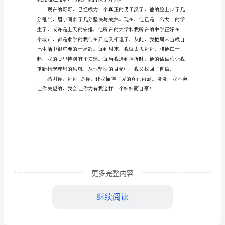
哥
我
爱
你
作
文
范
文
岁
更多完整内容
月
我提起过此事，为此，我内疚
继续阅读
如
梭，