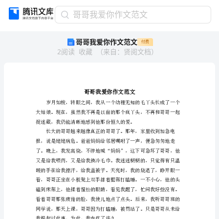
哥
哥哥我爱你作文范文
哥
哥哥我爱你作文范文
付费
我
2
阅读
收藏
（
来自
：
贤阅文档
）
爱
你
作
文
范
文
哥