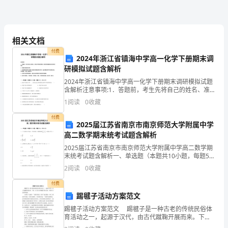
转
眼
相关文档
之
付费
2024年浙江省镇海中学高一化学下册期末调
间，
研模拟试题含解析
我
2024年浙江省镇海中学高一化学下册期末调研模拟试题
含解析注意事项:1．答题前，考生先将自己的姓名、准考
从
证号码填写清楚，将条形码准确粘贴在条形码区域内。
1
阅读
0
收藏
2．答题时请按要求用笔。3．请按照题号顺序在答题
一
付费
2025届江苏省南京市南京师范大学附属中学
个
高二数学期末统考试题含解析
2025届江苏省南京市南京师范大学附属中学高二数学期
幼
末统考试题含解析一、单选题（本题共10小题，每题5
分，共50分）1、三个实数构成一个等比数列，则圆锥曲
2
阅读
0
收藏
稚
线的离心率为（）A. B.C.或 D.或2、已
付费
无
踢毽子活动方案范文
知
踢毽子活动方案范文 踢毽子是一种古老的传统民俗体
育活动之一，起源于汉代，由古代蹴鞠开展而来。下
的
面，为大家分享踢毽子活动方案，希望对大家有所帮助!