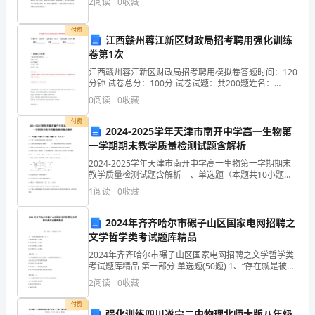
2
阅读
0
收藏
为贯彻“安康第一”的指导思想，倡导“每天锻炼一
毛
付费
江西赣州蓉江新区财政局招考聘用强化训练
丫
卷第1次
头
江西赣州蓉江新区财政局招考聘用模拟卷答题时间：120
分钟 试卷总分：100分 试卷试题：共200题姓名：
长
_______________ 学号：_______________ 成
0
阅读
0
收藏
成
付费
2024-2025学年天津市南开中学高一生物第
了
一学期期末教学质量检测试题含解析
2024-2025学年天津市南开中学高一生物第一学期期末
一
教学质量检测试题含解析一、单选题（本题共10小题，
每题3分，共30分）1、下列关于原核生物的叙述，错误
个
1
阅读
0
收藏
的是（ ）A．大肠杆菌的细胞内有核糖体
大
2024年齐齐哈尔市碾子山区国家电网招聘之
文学哲学类考试题库精品
姑
2024年齐齐哈尔市碾子山区国家电网招聘之文学哲学类
娘。
考试题库精品 第一部分 单选题(50题) 1、“存在就是被感
知”是（）A.机械唯物主义观点B.客观唯物主义观点C.朴
2
阅读
0
收藏
现
素唯物主义观点D.主观唯心
付费
强化训练四川遂宁二中物理北师大版八年级