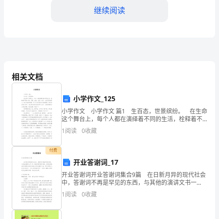
汇
继续阅读
编
学
校
相关文档
党
计划、方案。
支
小学作文_125
小学作文 小学作文 篇1 生百态，世景缤纷。 在生命
部
这个舞台上，每个人都在演绎着不同的生活，栓释着不
同的心情。或喜，或怒，或哀，或乐。在生命的道路
1
阅读
0
收藏
第
上，或许会满布荆棘。但人生却充满对生命的渴望
由宣传委员拟定。
一
付费
开业答谢词_17
学
确，落实到位。
开业答谢词开业答谢词集合9篇 在日新月异的现代社会
期
中，答谢词不再是罕见的东西，与其他的演讲文书一
样，答谢词是诉诸听觉的，应将优美雅洁的书面语与活
1
阅读
0
收藏
泼生动的口语有机融合一体。那么问题来了，到底应如
党
何
找问题，限期整改。