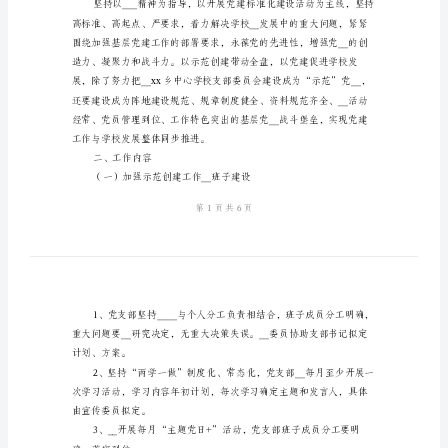
建
工
学校党支部第一学期
作
计
划
与
学
学、规范、有序进行，特制
校
一、指导思想
党