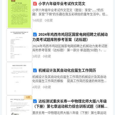
建
小学六年级毕业考试作文范文
工
小学六年级毕业考试作文范文（题目：享受“……”的乐
趣）享受“下棋”的乐趣在我五彩缤纷的童年生活中，给我
作
留下深刻印象的事情就像天上的星星一样多，但没有哪
14
阅读
0
收藏
件事能像“下棋”那样让我如痴如醉。这几个月，周末空
计
员要加强监管。
2024年鸡西市鸡冠区国家电网招聘之机械动
划
力类考试题库附参考答案（达标题）
（二）加强党员干__伍建设
与
2024年鸡西市鸡冠区国家电网招聘之机械动力类考试题
库附参考答案（达标题） 第一部分 单选题(50题) 1、普
学
通平键长度的主要选择依据是( )A.传递转矩的大小B.轮毂
3
阅读
0
收藏
的宽度C.轴的的直径D
校
机械设计及其自动化应届生工作简历
党
机械设计及其自动化应届生工作简历机械设计及其自动
风
化应届生工作简历模板 提高工作简历投递的有效性，
避免做无用功，是提高求职成功率的第一步。下面带来
4
阅读
0
收藏
廉
机械设计及其自动化应届生工作简历模板，欢迎阅览
政
付费
达标测试重庆长寿一中物理北师大版八年级
（下册）第七章运动和力综合训练试题（详解
下
版）
重庆长寿一中物理北师大版八年级（下册）第七章运动
（三）加强党__工作制度建设