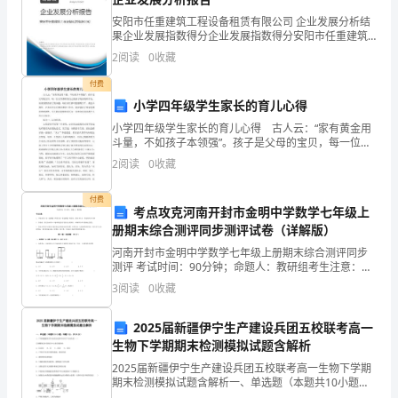
籍，
安阳市任重建筑工程设备租赁有限公司 企业发展分析结
它
果企业发展指数得分企业发展指数得分安阳市任重建筑
工程设备租赁有限公司综合得分说明：企业发展指数根
2
阅读
0
收藏
让
据企业规模、企业创新、企业风险、企业活力四个维度
对企
付费
我
小学四年级学生家长的育儿心得
深
小学四年级学生家长的育儿心得 古人云：“家有黄金用
斗量，不如孩子本领强”。孩子是父母的宝贝，每一位父
深
母都希望自己的孩子将来有所作为。而谈到教育孩子的
2
阅读
0
收藏
问题，每位家长都可能感慨万千。我也不例外，在多年
感
班
付费
考点攻克河南开封市金明中学数学七年级上
受
册期末综合测评同步测评试卷（详解版）
到
河南开封市金明中学数学七年级上册期末综合测评同步
测评 考试时间：90分钟；命题人：教研组考生注意：
浓
1、本卷分第I卷（选择题）和第Ⅱ卷（非选择题）两部
3
阅读
0
收藏
分，满分100分，考试时间90分钟2、答卷前，考生务
浓
2025届新疆伊宁生产建设兵团五校联考高一
的
生物下学期期末检测模拟试题含解析
2025届新疆伊宁生产建设兵团五校联考高一生物下学期
母
期末检测模拟试题含解析一、单选题（本题共10小题，
每题3分，共30分）1、下列细胞器在其生命活动过程中