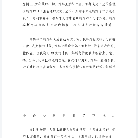
《生
命
流
泪
的
样
子》
有
感
读