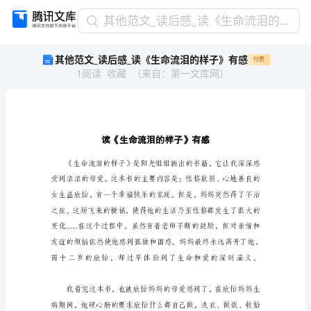
其
其他范文_读后感_读《生命流泪的样子》有感
他
其他范文_读后感_读《生命流泪的样子》有感
付费
范
1
阅读
收藏
（
来自
：
第一文库网
）
文
_
读
后
感
_
读