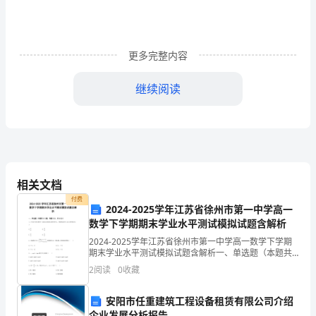
的
样
更多完整内容
子》
继续阅读
是
阳
光
姐
相关文档
姐
付费
2024-2025学年江苏省徐州市第一中学高一
新
数学下学期期末学业水平测试模拟试题含解析
出
2024-2025学年江苏省徐州市第一中学高一数学下学期
期末学业水平测试模拟试题含解析一、单选题（本题共8
的
小题，每题5分，共40分）1、O为正方体底面ABCD的中
2
阅读
0
收藏
心，则直线与的夹角为 A. B.C.
书
安阳市任重建筑工程设备租赁有限公司介绍
企业发展分析报告