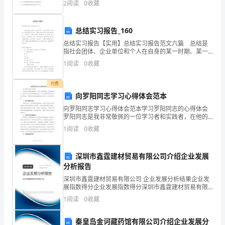
爱。
2
阅读
0
收藏
均可产生水的是（ ）①核糖体②叶绿体③中心体④
这
总结实习报告_160
本
总结实习报告【实用】总结实习报告范文六篇 总结是
指社会团体、企业单位和个人在自身的某一时期、某一
书
项目或某些工作告一段落或者全部完成后进行回顾检
1
阅读
0
收藏
查、分析评价，从而肯定成绩，得到经验，找出差距，
的
得出
付费
主
向罗阳同志学习心得体会范本
要
向罗阳同志学习心得体会范本学习罗阳同志的心得体会
罗阳同志是我非常敬佩的一位学习者和实践者，在他的
内
教导下，我学到了许多宝贵的经验和知识。以下是我对
1
阅读
0
收藏
罗阳同志学习的心得体会，希望通过这篇文章能够总结
和分享这
容
深圳市鑫霆建材贸易有限公司介绍企业发展
是：
分析报告
性
深圳市鑫霆建材贸易有限公司 企业发展分析结果企业发
展指数得分企业发展指数得分深圳市鑫霆建材贸易有限
格
公司综合得分说明：企业发展指数根据企业规模、企业
1
阅读
0
收藏
创新、企业风险、企业活力四个维度对企业发展情况进
行评
软
秦皇岛金诃藏药馆有限公司介绍企业发展分