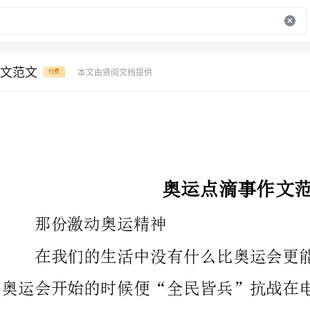
文范文
本文由贤阅文档提供
付费
奥运点滴事作文范文
那份激动奥运精神
在我们的生活中没有什么比奥运会更能够激动人心的了，每当
奥运会开始的时候便“全民皆兵”抗战在电视机旁。
自8月13日随着雅典奥运会的开幕，人们
中，电视机成了最热门的抢手货！每天下班就忙着翻开电视机，一
边准备着晚餐一边看奥运。不知道烧焦了几屡次饭菜，烧坏了多少