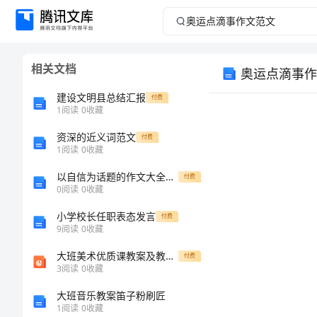
奥
运
相关文档
奥运点滴事作
点
建设文明县总结汇报
付费
滴
1
阅读
0
收藏
资深的近义词范文
事
付费
1
阅读
0
收藏
作
以自信为话题的作文大全600字6篇_2
付费
0
阅读
0
收藏
文
小学校长任职表态发言
付费
9
阅读
0
收藏
范
大班美术优质课教案及教学反思《数字创意变形画》
付费
文
3
阅读
0
收藏
大班音乐教案笛子粉刷匠
奥
1
阅读
0
收藏