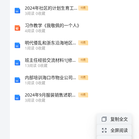
运
只
2024年社区的计划生育工作总结
付费
3
阅读
0
收藏
点
习作教学《我敬佩的一个人》
滴
4
阅读
0
收藏
事
明代倭乱和浙东沿海地区的城防建设
付费
作
1
阅读
0
收藏
文
班主任经验交流材料1[修改版]
付费
13
阅读
0
收藏
范
内部培训海口市物业公司物业管理基本工作范围及职责知识竞赛试题大全含下载答案
付费
文
1
阅读
0
收藏
2024年9月服装销售述职报告
付费
3
阅读
0
收藏
那
份
复制全文
激
全屏阅读
动