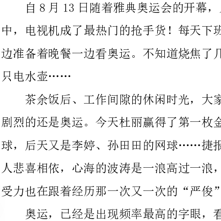
电水壶……
茶余饭后、工作间隙的休闲时光，大家谈得最多、最激动、最
剧烈的还是奥运。今天杜丽赢得了第一枚金牌，明天是张宁的羽毛
球，后天又是李婷、孙田田的网球……捷报是一个跟着一个，只教
人悲喜相依，心海的波涛是一浪高过一浪，且经久不息，心脏的承
受力也在跟着经历那一次又一次的“严俊”考验。
奥运，已经是出现频率最高的字眼，看到的、听到的；大街
上、小巷里……无处不是奥运的天地，无处不飞《中华人民共和国
国歌》，五星红旗飘扬在奥运会场……
这段时间也是人们亮灯最长的时段，静谧的夜也被这雄壮、嘹
亮的国歌声和高高升起的国旗划破了！虽然赛程已经进行了大半，
可人们的耐却异常坚韧，别看他满脸的疲惫，可只要一提奥运就象