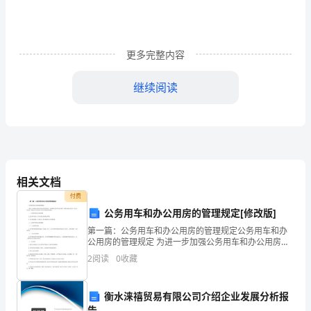
分
感
谢
更多完整内容
厂
继续阅读
里
领
导
两
相关文档
个
的职位上展现自己的工作能力。
付费
公务用车和办公用房的管理规定[修改版]
多
第一篇：公务用车和办公用房的管理规定公务用车和办
月
公用房的管理规定 为进一步加强公务用车和办公用房的
管理，有效降低公务用车运行费用、统筹压缩办公用
2024年电子工作实习总结2
2
阅读
0
收藏
前
房。结合公司实际，特制定公司公务用车和办公用房的
管理规定
让
衡水涞禧贸易有限公司介绍企业发展分析报
告