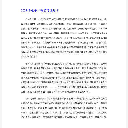
子
我甚至在工作中看到了自己前所未有的能力。
工
二、回顾工作
作
实
习
总
结
1
首
三、对未来的机会
先
我
十