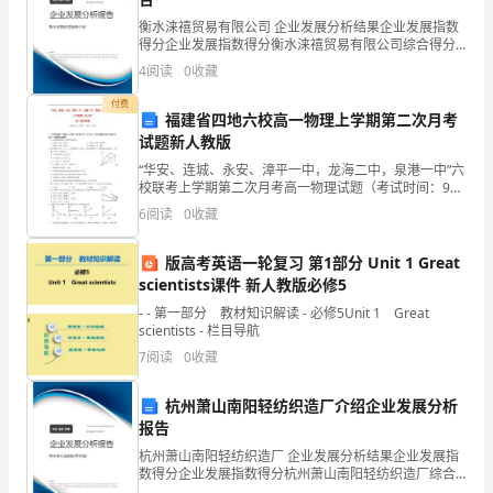
我
衡水涞禧贸易有限公司 企业发展分析结果企业发展指数
加
得分企业发展指数得分衡水涞禧贸易有限公司综合得分
说明：企业发展指数根据企业规模、企业创新、企业风
4
阅读
0
收藏
入
险、企业活力四个维度对企业发展情况进行评价。该企
业的
付费
zz
福建省四地六校高一物理上学期第二次月考
试题新人教版
电
“华安、连城、永安、漳平一中，龙海二中，泉港一中”六
校联考上学期第二次月考高一物理试题（考试时间：90
子
分钟 总分：100分） 一、单项选择题（本题共12小题，
6
阅读
0
收藏
每小题4分，共48分。在每小题给出的四
厂
了对知识的巩固。
版高考英语一轮复习 第1部分 Unit 1 Great
这
scientists课件 新人教版必修5
个
- - 第一部分 教材知识解读 - 必修5Unit 1 Great
scientists - 栏目导航
大
7
阅读
0
收藏
家
杭州萧山南阳轻纺织造厂介绍企业发展分析
庭，
报告
杭州萧山南阳轻纺织造厂 企业发展分析结果企业发展指
三
数得分企业发展指数得分杭州萧山南阳轻纺织造厂综合
得分说明：企业发展指数根据企业规模、企业创新、企