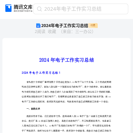
2024
2024年电子工作实习总结
年
2024年电子工作实习总结
付费
电
2
阅读
收藏
（
来自
：
三一办公
）
子
工
作
实
习
总
结