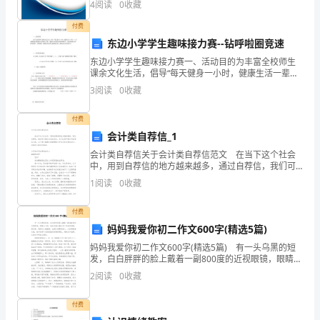
个
4
阅读
0
收藏
业风险、企业活力四个维度对企业发展情况进行评价。
该企
月
付费
东边小学学生趣味接力赛--钻呼啦圈竞速
的
东边小学学生趣味接力赛一、活动目的为丰富全校师生
课余文化生活，倡导“每天健身一小时，健康生活一辈子
试
〃， 全面推进我校健身运动的深入开展，增强学生的身
3
阅读
0
收藏
体素质和凝聚力，构建和谐校 园、快乐校园、文明校
用
园，
付费
期
会计类自荐信_1
现
会计类自荐信关于会计类自荐信范文 在当下这个社会
中，用到自荐信的地方越来越多，通过自荐信，我们可
以展示自己的长处。为了让您不再为写自荐信头疼，以
在
1
阅读
0
收藏
下是小编帮大家整理的关于会计类自荐信范文，希望对
大
已
付费
经
妈妈我爱你初二作文600字(精选5篇)
妈妈我爱你初二作文600字(精选5篇) 有一头乌黑的短
快
发，白白胖胖的脸上戴着一副800度的近视眼镜，眼睛大
大的，笑起来就会露出两个很深的酒窝，很可爱。妈妈
2
阅读
0
收藏
要
对人很热情，也很乐意帮助别人，大家都很喜欢她
结
付费