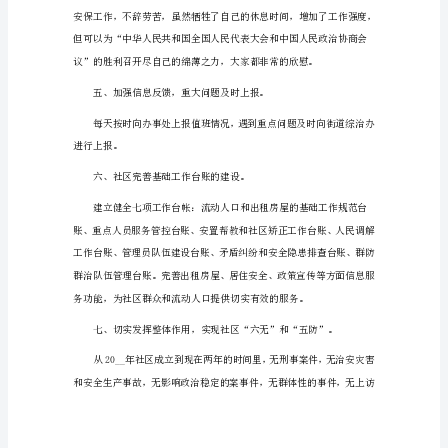
现零指标。
全
工
三、全面检查，确保安全
作
总
结
150
字
篇
检查。
1
一、
四、严密社会面控制
提
高