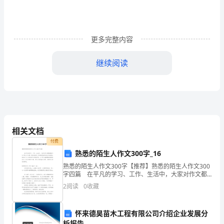
认
识，
加
更多完整内容
强
继续阅读
领
导。
明
确
相关文档
了
付费
熟悉的陌生人作文300字_16
社
熟悉的陌生人作文300字【推荐】熟悉的陌生人作文300
区、
字四篇 在平凡的学习、工作、生活中，大家对作文都
再熟悉不过了吧，作文是一种言语活动，具有高度的综
2
阅读
0
收藏
各
合性和创造性。相信许多人会觉得作文很难写吧，
成
怀来德昊苗木工程有限公司介绍企业发展分
析报告