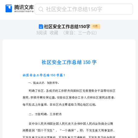
社
社区安全工作总结150字
区
社区安全工作总结150字
付费
安
3
阅读
收藏
（
来自
：
三一办公
）
全
工
作
总
结
150
字