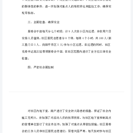
社区安全工作总结150字篇1
社
一、提高认识，加强领导。
区
安
全
工
作
总
二、方案明确，工作职责
结
150
字
社
区
安