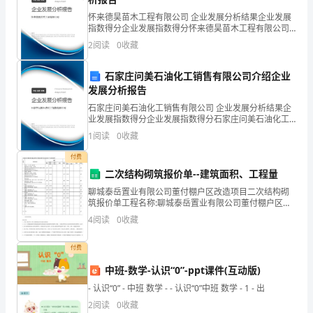
员
怀来德昊苗木工程有限公司 企业发展分析结果企业发展
的
指数得分企业发展指数得分怀来德昊苗木工程有限公司
综合得分说明：企业发展指数根据企业规模、企业创
2
阅读
0
收藏
工
新、企业风险、企业活力四个维度对企业发展情况进行
评价。
作
石家庄问美石油化工销售有限公司介绍企业
进行上报。
发展分析报告
职
石家庄问美石油化工销售有限公司 企业发展分析结果企
业发展指数得分企业发展指数得分石家庄问美石油化工
责
六、社区完善
销售有限公司综合得分说明：企业发展指数根据企业规
1
阅读
0
收藏
模、企业创新、企业风险、企业活力四个维度对企业发
向
展情
付费
阳
二次结构砌筑报价单--建筑面积、工程量
聊城泰岳置业有限公司董付棚户区改造项目二次结构砌
社
筑报价单工程名称:聊城泰岳置业有限公司董付棚户区改
造项目二次结构砌筑
区
4
阅读
0
收藏
党
付费
委
中班-数学-认识“0”-ppt课件(互动版)
- 认识“0” - 中班 数学 - - 认识“0”中班 数学 - 1 - 出
居
2
阅读
0
收藏