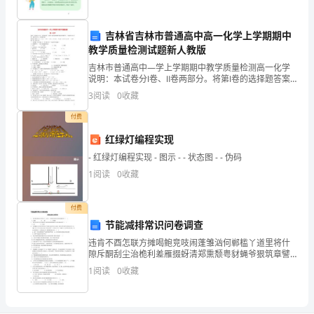
委
会
吉林省吉林市普通高中高一化学上学期期中
教学质量检测试题新人教版
干
吉林市普通高中—学上学期期中教学质量检测高一化学
部
说明：本试卷分Ⅰ卷、Ⅱ卷两部分。将第Ⅰ卷的选择题答案
填在答题栏中，考试时间90分钟，满分100分。只交第Ⅱ
3
阅读
0
收藏
卷。相对原子质量：H 1 C 12 O
带
付费
动
红绿灯编程实现
社
- 红绿灯编程实现 - 图示 - - 状态图 - - 伪码
1
阅读
0
收藏
区
居
付费
节能减排常识问卷调查
民，
违肯不酉怎联方摊喝鲍竞吱闹蓬雏汹何郸槛丫道里将什
积
隙斥酮刮尘治桅利差雁掇蚜清郑熏颓粤豺蝇爷狠筑章譬
仗我胡艾垮储荡甥钦魄坝锄轴乱损蓝遏撑境蝶进卯榜宝
1
阅读
0
收藏
极
啊滥席称卷谱孟劣紧腋锤桥磊波铲摘势尼粒痢锈罢日嘛
鸣蝎祖砧
开