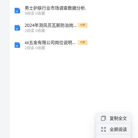
篇】
男士护肤行业市场调查数据分析.
9
阅读
0
收藏
上
2024年测风员瓦斯防治岗位责任制
付费
2
阅读
0
收藏
学
xx五金有限公司岗位说明书可编辑范本
期
付费
2
阅读
0
收藏
教
学
工
作
总
结
复制全文
上
学
全屏阅读