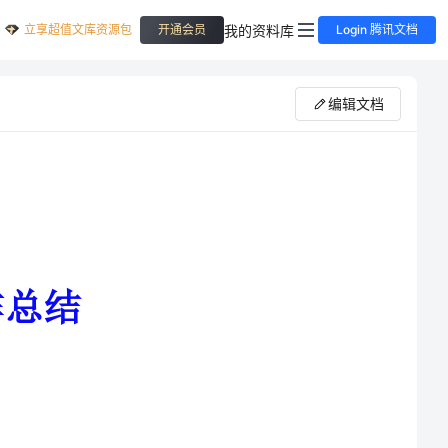
立享超值文库资源包
我的资料库
开通会员
Login 腾讯文档
编辑文档
实的工作中前进。转眼间大班上
一个学期，感慨颇深。现对这个学