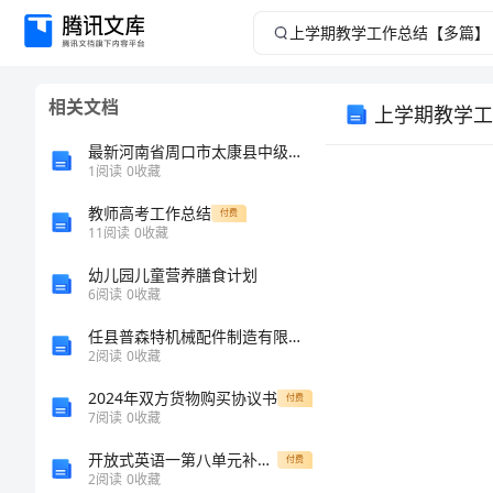
上
学
相关文档
上学期教学工
期
最新河南省周口市太康县中级统计师《统计基础知识理论及相关知识》巅峰冲刺试卷（附答案及解析）
教
1
阅读
0
收藏
教师高考工作总结
学
付费
11
阅读
0
收藏
工
幼儿园儿童营养膳食计划
6
阅读
0
收藏
作
任县普森特机械配件制造有限公司介绍企业发展分析报告
2
阅读
0
收藏
总
2024年双方货物购买协议书
付费
结
7
阅读
0
收藏
开放式英语一第八单元补充语法
付费
【多
2
阅读
0
收藏