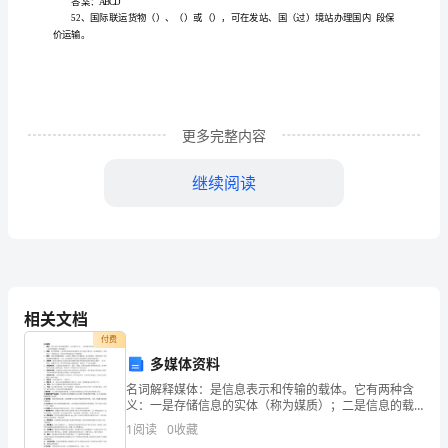
答案
：B
位
于
货物的
到
经过
或鲜活货物超过
到
仍
3、
运
期限满期后
（），
运
期限
不
货
交
货物时
车站应
当
编制货
记
交给收货
付
，
于
日
运
录
车
更多完整内容
纵、
A
、
15天
继续阅读
横
中
B、30天
心
线
C、60天
相关文档
的
付费
D、90天
多媒体资料
交
名词解释媒体：是信息表示和传输的载体。它有两种含
答案
叉
：A
义：一是存储信息的实体（称为媒质）；二是信息的载
体（称为媒介）图像：即位图图像。人们将所观察到的
1
阅读
0
收藏
点
景物按行列方式进行数字化，将图像的每一点都化为一