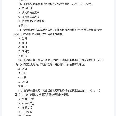
C、10t
1、
装
D、15t
车
答案
：c
后
货
专
箱包括封闭式
箱
台
箱
2、
用
通风
、（）、
架
和平
物
保
箱
A
、
温
总
重
敞
箱
B、
顶
心
的
散货箱
C、干
投
罐式箱
影
D、
应