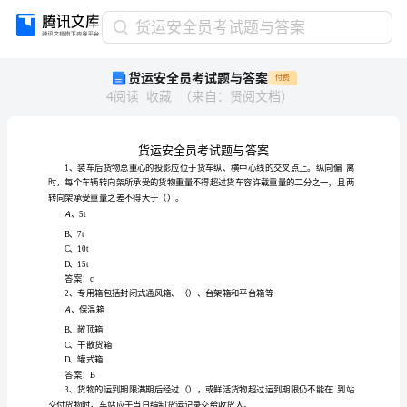
货
货运安全员考试题与答案
运
货运安全员考试题与答案
付费
安
4
阅读
收藏
（
来自
：
贤阅文档
）
全
员
考
试
题
与
答