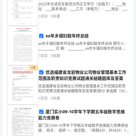
需要。
2025年长途货车租赁合同正文甲方（出租方）：____地
所
址：____联系电话：____乙方（承租方）：____地址：____
联系电话：____鉴于甲方拥有合法的长途货车，乙方因业
1
阅读
0
收藏
务需要，拟租赁甲方车辆
承
托
A、
运人
受
xx年乡镇妇联年终总结
收货
B、
人
的
xx年乡镇妇联年终总结 xx年乡镇妇联年终总结 撰写人：
___________ 日 期：___________ xx年乡镇妇联年终总结 社
货
区妇联在xx镇党委政府的正确领导下和县
1
阅读
0
收藏
物
付费
优选福建省龙岩物业公司物业管理基本工作
重
范围及职责知识竞赛试题通关秘籍题库及答案
量
优选福建省龙岩物业公司物业管理基本工作范围及职责
知识竞赛试题通关秘籍题库及答案第I部分 单选题（50
不
题）1. 根据有关规定,非出售的新建物业项目应当在交付
1
阅读
0
收藏
使用前( )日完成前期物业管理招标投标工作
得
厦门实小09-10学年下学期五年级数学思维
超
能力竞赛卷
过
厦门实小09-10学年下学期五年级数学思维能力竞赛卷班
级： 姓名： 成绩 一、填空题。（每题4分，共56分）1.
1993×199