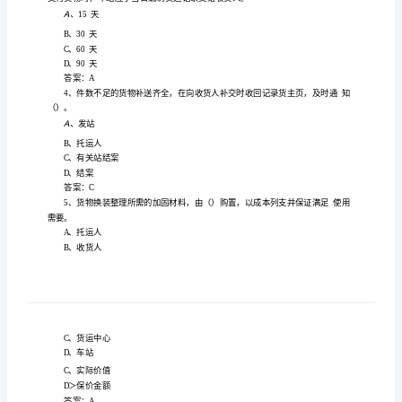
案
货
运
安
装车
货物总重
的投
应位
货车
横中
线的交
1、
后
心
影
于
纵、
心
叉点上。纵
全
时
每
车辆转向
受的货物重
得超过货车容许载重
的
之
，
个
架所承
量不
量
二分
员
考
转向
受重
之差
得大
架承
量
不
试
题
A
、
5t
与
答
B、7t
案