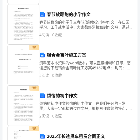
件数
的货物补送齐全
在向收货
补交时收
记
货主
时
个数值表
4、
不足
，
人
回
录
页，及
通
上。
春节放鞭炮的小学作文
纵
（）。
春节放鞭炮的小学作文春节放鞭炮的小学作文 在日常
学习、工作或生活中，大家都经常接触到作文吧，通过
向
作文可以把我们那些零零散散的思想，聚集在一块。一
4
阅读
0
收藏
发站
A
、
篇什么样的作文才能称之为优秀作文呢？下面是小编收
偏
集
付费
离
铝合金百叶施工方案
托
B、
运人
时，
资料范本本资料为word版本，可以直接编辑和打印，感
谢您的下载铝合金百叶施工方案45167地点： 时间： 说
每
明：本资料适用于约定双方经过谈判，协商而共同承
有关站结案
5
阅读
0
收藏
C、
认，共同遵守的责任与 义务，仅供参考，文档可直
个
付费
结案
D、
车
烦恼的初中作文
烦恼的初中作文烦恼的初中作文 在我们平凡的日常
辆
里，大家一定都接触过作文吧，根据写作命题的特点，
答案
：C
作文可以分为命题作文和非命题作文。相信写作文是一
转
2
阅读
0
收藏
个让许多人都头痛的问题，下面是小编整理的烦恼的初
中作
货物换装整
的
材料
由
购
成本列支并保
使
向
5、
理所需
加固
，
（）
置，以
证满足
付费
2025年长途货车租赁合同正文
架