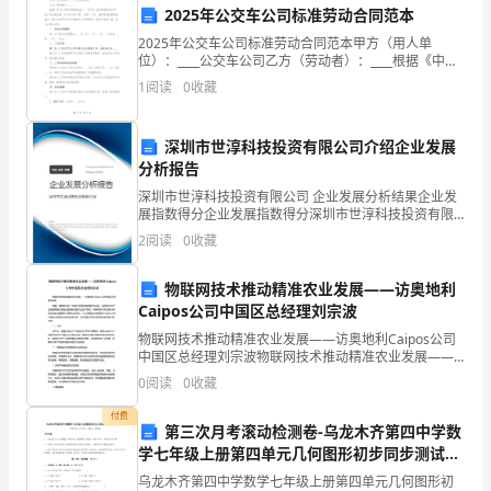
2025年公交车公司标准劳动合同范本
版
2025年公交车公司标准劳动合同范本甲方（用人单
中，
位）：____公交车公司乙方（劳动者）：____根据《中华
人民共和国劳动法》、《中华人民共和国劳动合同法》
1
阅读
0
收藏
等法律法规，甲乙双方在平等、自愿、公平、诚实信
重
要
深圳市世淳科技投资有限公司介绍企业发展
分析报告
的
深圳市世淳科技投资有限公司 企业发展分析结果企业发
一
展指数得分企业发展指数得分深圳市世淳科技投资有限
公司综合得分说明：企业发展指数根据企业规模、企业
2
阅读
0
收藏
创新、企业风险、企业活力四个维度对企业发展情况进
点
行评
物联网技术推动精准农业发展——访奥地利
是
Caipos公司中国区总经理刘宗波
确
物联网技术推动精准农业发展——访奥地利Caipos公司
中国区总经理刘宗波物联网技术推动精准农业发展——
保
访奥地利Caipos公司中国区总经理刘宗波摘要：精准农
0
阅读
0
收藏
业是一种通过合理利用信息技术手段，实现农业生
双
付费
第三次月考滚动检测卷-乌龙木齐第四中学数
方
学七年级上册第四单元几何图形初步同步测试试
题（详解）
租
乌龙木齐第四中学数学七年级上册第四单元几何图形初