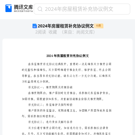
2024
2024年房屋租赁补充协议例文
年
2024年房屋租赁补充协议例文
付费
房
2
阅读
收藏
（
来自
：
尚阅文库
）
屋
租
赁
补
充
协
议