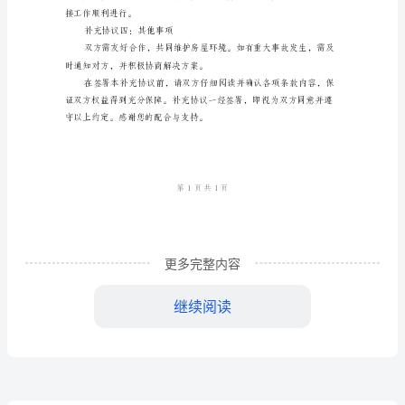
例
方权益得到充分保障。
文
补充协议一：租赁期
2024
年
房
补充协议二：房屋维
屋
租
坏，需承担相应赔偿责任。
赁
更多完整内容
补充协议三：违约责
补
继续阅读
充
协
接工作顺利进行。
议