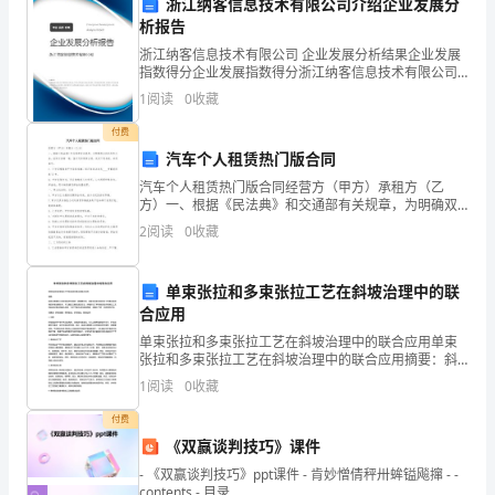
浙江纳客信息技术有限公司介绍企业发展分
高
析报告
免直接接触牛磺酸对人体造成伤害。
浙江纳客信息技术有限公司 企业发展分析结果企业发展
免
指数得分企业发展指数得分浙江纳客信息技术有限公司
综合得分说明：企业发展指数根据企业规模、企业创
1
阅读
0
收藏
疫
新、企业风险、企业活力四个维度对企业发展情况进行
评价。
付费
力、
汽车个人租赁热门版合同
七、事故应急与处理
增
汽车个人租赁热门版合同经营方（甲方）承租方（乙
方）一、根据《民法典》和交通部有关规章，为明确双
强
方的权利和义务，经双方协商一致，签订汽车租赁合
2
阅读
0
收藏
同，设定下列条款，共同遵守。1、乙方因需要向甲方承
机
租车辆
单束张拉和多束张拉工艺在斜坡治理中的联
理。
体
合应用
抗
单束张拉和多束张拉工艺在斜坡治理中的联合应用单束
张拉和多束张拉工艺在斜坡治理中的联合应用摘要：斜
氧
坡治理是防止和控制自然灾害的一项重要任务。单束张
1
阅读
0
收藏
拉和多束张拉工艺是目前常用的斜坡治理技术。本文通
化
过文献综
付费
《双赢谈判技巧》课件
能
- 《双赢谈判技巧》ppt课件 - 肯妙憎倩秤卅蛑镒飚撺 - -
力
contents - 目录
八、监督检查与记录