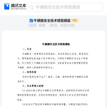
牛
牛磺酸安全技术规程模版
磺
牛磺酸安全技术规程模版
付费
酸
2
阅读
收藏
（
来自
：
尚阅文库
）
安
全
技
术
规
程
一、引言
模