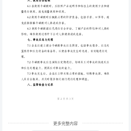
一、
引
四、生产过程安全控制
言
牛
品的质量和安全。
磺
酸
是
全性。
一
种
物品，防止火灾和事故的发生。
重
要
的
更多完整内容
营