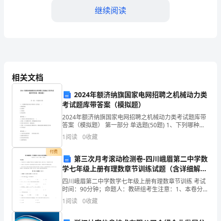
养
继续阅读
保
健
五、储存和运输安全控制
品，
具
相关文档
有
2024年额济纳旗国家电网招聘之机械动力类
考试题库带答案（模拟题）
促
2024年额济纳旗国家电网招聘之机械动力类考试题库带
答案（模拟题） 第一部分 单选题(50题) 1、下列哪种性
进
能不属于材料的工艺性能( )A.铸造性能B.切削性C.导热性
1
阅读
0
收藏
D.热处理性【答案】
生
付费
第三次月考滚动检测卷-四川峨眉第二中学数
长
学七年级上册有理数章节训练试题（含详细解
六、使用安全控制
析）
发
四川峨眉第二中学数学七年级上册有理数章节训练 考试
时间：90分钟；命题人：教研组考生注意：1、本卷分第
育、
I卷（选择题）和第Ⅱ卷（非选择题）两部分，满分100
1
阅读
0
收藏
分，考试时间90分钟2、答卷前，考生务必用0.
量进行使用，避免超量使用和误用。
提