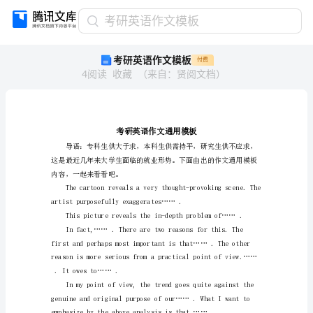
考
考研英语作文模板
研
考研英语作文模板
付费
英
4
阅读
收藏
（
来自
：
贤阅文档
）
语
作
文
模
板
考
研