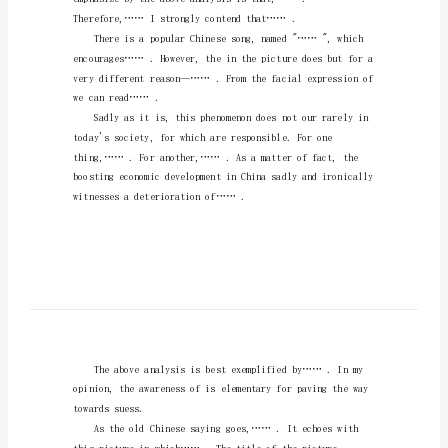
英
内容，一起来看看吧。
语
作
文
通
用
模
板
.Itowesto…….
导
语：
专
科