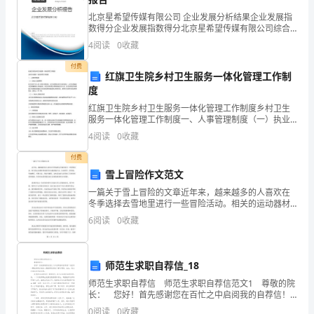
大
北京星希望传媒有限公司 企业发展分析结果企业发展指
数得分企业发展指数得分北京星希望传媒有限公司综合
学
得分说明：企业发展指数根据企业规模、企业创新、企
4
阅读
0
收藏
业风险、企业活力四个维度对企业发展情况进行评价。
该企
生
付费
红旗卫生院乡村卫生服务一体化管理工作制
面
度
红旗卫生院乡村卫生服务一体化管理工作制度乡村卫生
临
服务一体化管理工作制度一、人事管理制度（一）执业
人员的聘用村卫生室工作人员一律实行聘任制。乡卫生
的
4
阅读
0
收藏
院聘任村卫生室负责人；乡卫生院确定卫生室编制和人
员结构后
付费
就
雪上冒险作文范文
业
一篇关于雪上冒险的文章近年来，越来越多的人喜欢在
冬季选择去雪地里进行一些冒险活动。相关的运动器材
形
和旅游项目也越来越丰富，比如滑雪、滑雪板、雪地摩
6
阅读
0
收藏
托、雪鞋行走、狗拉雪橇等。这些活动给人们带来了无
势。
穷的享受
下
师范生求职自荐信_18
behaviorisevoking…….
面
师范生求职自荐信 师范生求职自荐信范文1 尊敬的院
长： 您好！首先感谢您在百忙之中启阅我的自荐信！
这里有一颗热情而赤诚的心渴望得到您的了解与帮助。
由
0
阅读
0
收藏