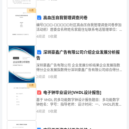
在此，请允许我向您毛遂自荐。 获悉贵园治
出
付费
高血压自我管理调查问卷
的
编号□□□-□□□□□社区高血压自我管理调查问卷参加
作
活动前）居委会名称姓名家庭住址联系电话管理单位：
湖滨街道社区卫生服务中心给调查对象的一封信亲爱的
4
阅读
0
收藏
文
高血压患者：您好！我们是从事高血压预防控制的工
通
深圳豪鑫广告有限公司介绍企业发展分析报
告
用
深圳豪鑫广告有限公司 企业发展分析结果企业发展指数
模
得分企业发展指数得分深圳豪鑫广告有限公司综合得分
说明：企业发展指数根据企业规模、企业创新、企业风
2
阅读
0
收藏
板
险、企业活力四个维度对企业发展情况进行评价。该企
业的
付费
内
电子钟毕业设计[VHDL设计报告]
容，
基于 VHDL 的多功能数字钟设计报告题目：多功能数字
钟姓名：学号：指导老师：设计时间：一、 VHDL的发展
一
硬件描述语言 HDL是一种用形式化方法描述数字电路和
4
阅读
0
收藏
系统的语言。利用这种语言，数字电路系统的
起