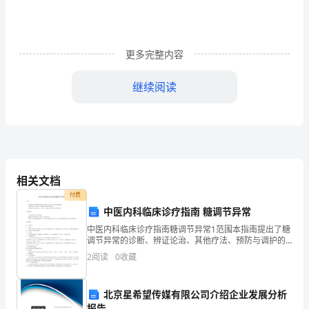
究
生
更多完整内容
供
不
继续阅读
应
求，
这
towardssuess.
是
相关文档
付费
最
中医内科临床诊疗指南 糖调节异常
近
中医内科临床诊疗指南糖调节异常1范围本指南提出了糖
furtherpointsoutthat…….
调节异常的诊断、辨证论治、其他疗法、预防与调护的
几
建议本指南适用于18周岁以上人群糖调节异常的诊断和
2
阅读
0
收藏
防治。本指南适合中医内科医生、全科医生、保健医生
等相
年
北京星希望传媒有限公司介绍企业发展分析
来
报告