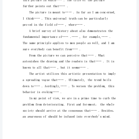
生
供
大
wecanread…….
于
求，
本
科
生
供
witnessesadeteri
需
持
平，
研