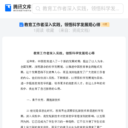
教
教育工作者深入实践，领悟科学发展观心得
育
教育工作者深入实践，领悟科学发展观心得
付费
工
1
阅读
收藏
（
来自
：
贤阅文档
）
作
者
深
入
实
践，
领