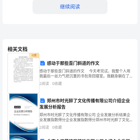
继续阅读
观
心
得
近
相关文档
年
付费
来，
感动于那些歪门斜道的作文
感动于那些歪门斜道的作文 今天考完试，我整个人用
中
我最后一丝力气把沉重的书包背回寝室。我翻身躺在了
床上，不去想“挂科”与否的问题，只觉得脑袋清醒很多。
国
2
阅读
0
收藏
休息一会儿，觉得自已不能如此“浪费”月考完后难得
教
郑州市时光醉了文化传播有限公司介绍企业
育
发展分析报告
郑州市时光醉了文化传播有限公司 企业发展分析结果企
进
业发展指数得分企业发展指数得分郑州市时光醉了文化
传播有限公司综合得分说明：企业发展指数根据企业规
入
2
阅读
0
收藏
模、企业创新、企业风险、企业活力四个维度对企业发
展情
了