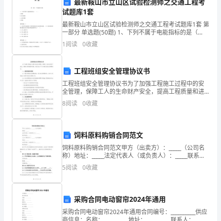
最新鞍山市立山区试验检测师之交通工程考
责
试题库1套
人，
最新鞍山市立山区试验检测师之交通工程考试题库1套 第
一部分 单选题(50题) 1、下列不属于电能指标的是（
风险。
负
）。A.频率B.电压幅值C.功率因数D.谐波【答案】：
1
阅读
0
收藏
C2、试回答突起路标工程质量
责
5.风险管理
工程班组安全管理协议书
财
工程班组安全管理协议书为了加强工程施工过程中的安
务
全管理，保障工人的生命财产安全，提高工程质量和进
度，我们在以下几方面达成安全管理协议。一、组织架
8
阅读
0
收藏
构和职责1.1 建立班组安全管理机构，设立安全管理岗
管
位，
理
饲料原料购销合同范文
和
饲料原料购销合同范文甲方（出卖方）：_____（公司名
管理水平。
称）地址：_____法定代表人（或负责人）：_____联系电
监
话：_____乙方（购买方）：_____（公司名称）地址：
5
阅读
0
收藏
6.协调与合作
_____法定代表人（或负责
督。
我
采购合同电动窗帘2024年通用
所
采购合同电动窗帘2024年通用合同编号：__________供应
商信息：名称：__________地址：__________联系人：