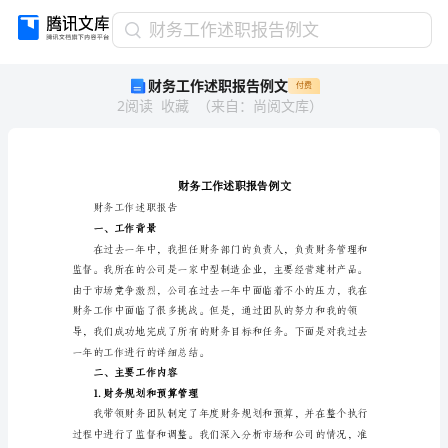
财
财务工作述职报告例文
务
财务工作述职报告例文
付费
工
2
阅读
收藏
（
来自
：
尚阅文库
）
作
述
职
报
告
例
财务工作述职报告
文
一、工作背景