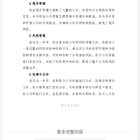
工
作
展提供了必要的支持。
述
2.资金管理
职
报
告
一、
工
作
背
景
在
过
更多完整内容