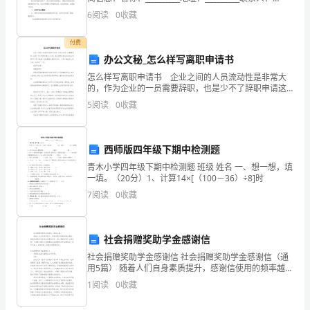
__________联系电话：__________电子邮箱：____
在
6
阅读
0
收藏
的
付费
办公文秘_怎么样写离职申请书
公
怎么样写离职申请书 企业之间的人员流动性是非常大
司
的，作为企业的一员需要辞职，也是少不了辞职申请这
一步的。那么离职申请书应该怎么写呢?以下是小编精心
5
阅读
0
收藏
是
收集整理的离职申请书，下面小编就和大家分享，来欣
赏一
一
西师版四年级下期中检测题
家
青木小学四年级下期中检测题 班级 姓名 一、想一想，填
一填。（20分）1、计算14×[（100－36）÷8]时
中
7
阅读
0
收藏
型
制
社会捐赠奖助学金感谢信
造
社会捐赠奖助学金感谢信 社会捐赠奖助学金感谢信（通
用5篇） 随着人们自身素质提升，感谢信使用的频率越来
企
越高，感谢信是我们用来表达谢意的信件。那么感谢信
1
阅读
0
收藏
有什么格式呢？下面是小编为大家整理的
业，