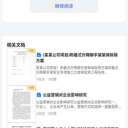
去
继续阅读
一
年
中，
会。
我
相关文档
3.财务报告和分析
担
付费
(某某公司项目)附着式升降脚手架架体拆除
方案
任
某某公司项目）附着式升降脚手架架体拆除方案附着式
财
升降脚手架安全专项施工方案审批表工程名称
XXXXXXXXXXXXX建设单位XXXXXX设计单位XXXXXXXX施
1
阅读
0
收藏
务
工单位XXXXXXX监理单位XXX方案
付费
部
公益营销对企业影响研究
门
公益营销对企业影响研究公益营销对企业影响研究一、
4.税务管理
引言.L. 企业自产生以来，营销方式的选择一直都是影
的
响企业目标实现的主要因素之一。对营销的研究也是层
2
阅读
0
收藏
出不穷，比如社会营销、绿色营销、事件营销等等。然
负