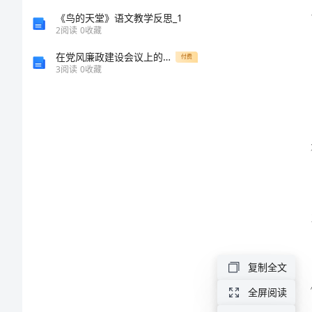
语
《鸟的天堂》语文教学反思_1
2
阅读
0
收藏
六
和积
在党风廉政建设会议上的讲话
付费
3
阅读
0
收藏
年
级
班
主
底的
任
对
差
生
复制全文
评
目标。
语
全屏阅读