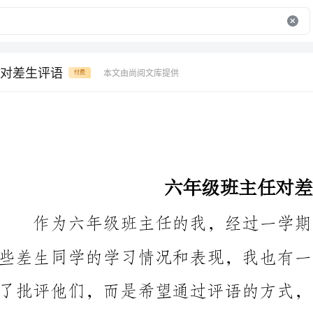
对差生评语
本文由尚阅文库提供
付费
六年级班主任对差生评语
同学的评语。