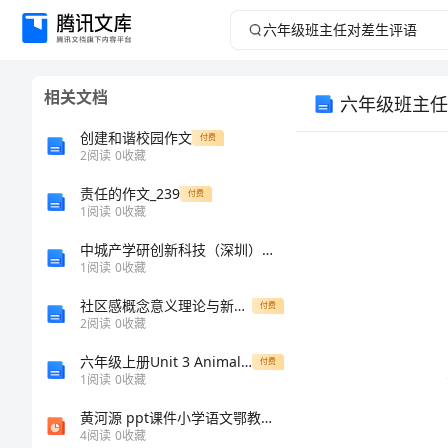
六
年
相关文档
六年级班主任
级
创建和谐校园作文
付费
班
2
阅读
0
收藏
责任的作文_239
主
付费
1
阅读
0
收藏
任
中城产学研创新科技（深圳）有限公司介绍企业发展分析报告
1
阅读
0
收藏
对
社区感概念意义理论与新热点
付费
2
阅读
0
收藏
差
六年级上册Unit 3 Animal WorldUnit3 Animal World教案
付费
生
1
阅读
0
收藏
黄河源 ppt课件小学语文鄂教版五年级上册（4）
评
4
阅读
0
收藏