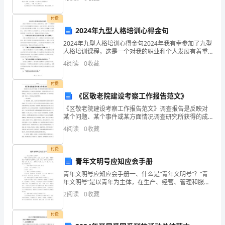
廉
让自己的心静下来，思考自己未来的方向。怎么写
制
付费
2024年九型人格培训心得金句
度
2024年九型人格培训心得金句2024年我有幸参加了九型
人格培训课程，这是一个对我的职业和个人发展有着重
建
要意义的培训。在这个课程中，我学到了关于九型人格
4
阅读
0
收藏
的基本概念和原理，学会了如何认识和理解不同类型的
设
付费
是
《区敬老院建设考察工作报告范文》
党
《区敬老院建设考察工作报告范文》调查报告是反映对
某个问题、某个事件或某方面情况调查研究所获得的成
的
果的文章，通过事实说明其观点，对调查对象作出评
4
阅读
0
收藏
价，阐明其意义，或从总结点上的经验入手，讲明某个
道理。以下
十
付费
七
青年文明号应知应会手册
青年文明号应知应会手册一、什么是“青年文明号”？“青
大
年文明号”是以青年为主体，在生产、经营、管理和服务
中创建的体现高度职业文明、创造一流工作成绩的青年
2
阅读
0
收藏
的
集体（班、组、队）、青年岗位（岗、台、车、船、
站、
一
付费