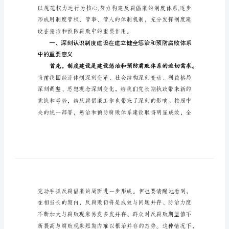
建
设
在
惩
治
和
预
防
腐