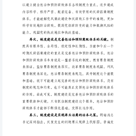
败
体
系
中的重要意义
中
的
作
用
精
品
如
何