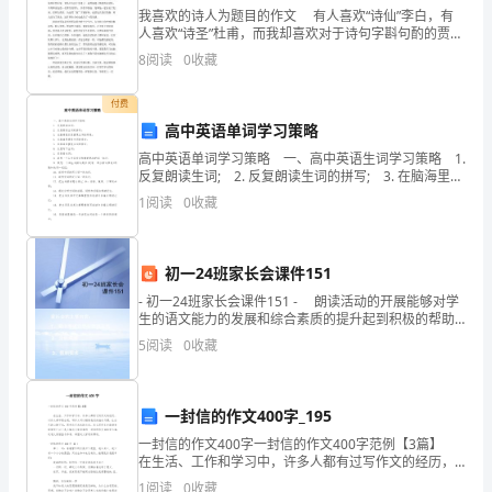
腐
我喜欢的诗人为题目的作文 有人喜欢“诗仙”李白，有
人喜欢“诗圣”杜甫，而我却喜欢对于诗句字斟句酌的贾
败
岛。 那次，贾岛去朋友——李凝的家。不巧，李凝不
8
阅读
0
收藏
在家，贾岛写了一首诗留给他，就上路了。第二天
体
付费
系
高中英语单词学习策略
中
高中英语单词学习策略 一、高中英语生词学习策略 1.
反复朗读生词; 2. 反复朗读生词的拼写; 3. 在脑海里反
的
复重现生词的形象; 4. 在脑海里重复生词的发音; 5. 在
1
阅读
0
收藏
脑海
作
用
初一24班家长会课件151
- 初一24班家长会课件151 - 朗读活动的开展能够对学
加
生的语文能力的发展和综合素质的提升起到积极的帮助
作用。现代语文教学不仅仅要帮助提升学生对语文知识
强
5
阅读
0
收藏
的掌握能力、促进
反
一封信的作文400字_195
腐
一封信的作文400字一封信的作文400字范例【3篇】
倡
在生活、工作和学习中，许多人都有过写作文的经历，
对作文都不陌生吧，写作文可以锻炼我们的独处习惯，
1
阅读
0
收藏