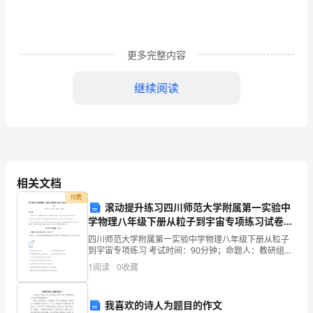
发
挥
更多完整内容
制
继续阅读
度
建
设
在
相关文档
惩
付费
滚动提升练习四川师范大学附属第一实验中
治
学物理八年级下册从粒子到宇宙专项练习试卷
（解析版）
和
四川师范大学附属第一实验中学物理八年级下册从粒子
到宇宙专项练习 考试时间：90分钟；命题人：教研组考
预
生注意：1、本卷分第I卷（选择题）和第Ⅱ卷（非选择
1
阅读
0
收藏
题）两部分，满分100分，考试时间90分钟2、答卷
防
我喜欢的诗人为题目的作文