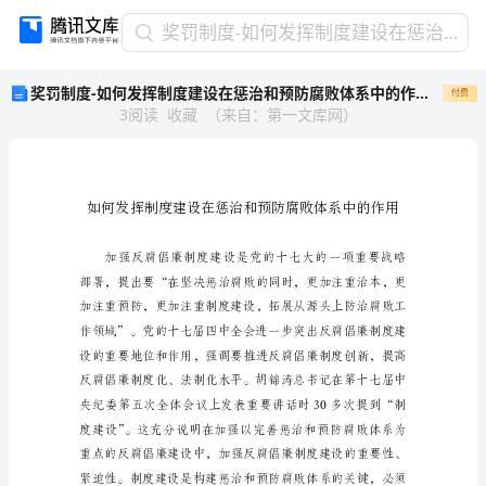
奖
奖罚制度-如何发挥制度建设在惩治和预防腐败体系中的作用 精品
罚
奖罚制度-如何发挥制度建设在惩治和预防腐败体系中的作用 精品
付费
制
3
阅读
收藏
（
来自
：
第一文库网
）
度-
如
何
发
挥
制
度