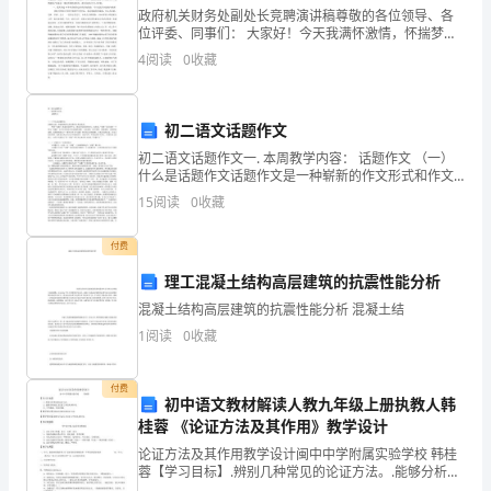
时
政府机关财务处副处长竞聘演讲稿尊敬的各位领导、各
机，
位评委、同事们： 大家好！今天我满怀激情，怀揣梦
想，积极参与财务处副处长职务竞聘，我不敢奢求什
4
阅读
0
收藏
要
么，只想用我诚恳的演讲，明朗的工作思路，坚如磐石
的工作信心
好
初二语文话题作文
好
初二语文话题作文一. 本周教学内容： 话题作文 （一）
什么是话题作文话题作文是一种崭新的作文形式和作文
记
考试形式。 所谓“话题”，就是谈话的中心，就是引发
15
阅读
0
收藏
谈话的由头。比如说，“创新”是目前的
录
付费
下
理工混凝土结构高层建筑的抗震性能分析
来，
混凝土结构高层建筑的抗震性能分析 混凝土结
1
阅读
0
收藏
这
样
付费
初中语文教材解读人教九年级上册执教人韩
可
桂蓉 《论证方法及其作用》教学设计
以
论证方法及其作用教学设计闽中中学附属实验学校 韩桂
蓉【学习目标】.辨别几种常见的论证方法。.能够分析论
证方法在文中的具体作用。.审明题意，规范答题。【教