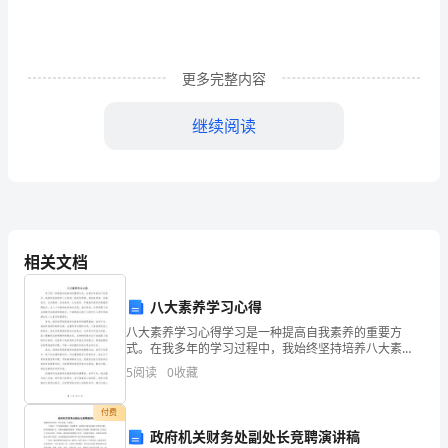
物
有
更多完整内容
了
继续阅读
新
的
思
考
相关文档
时，
有
八大素养学习心得
八大素养学习心得学习是一种提高自我素养的重要方
这
式。在我多年的学习过程中，我始终坚持培养八大素
养：批判性思维、创造性思维、沟通技巧、合作精神、
样
5
阅读
0
收藏
信息素养、文化素养、环境保护意识和情绪管理能力。
这八个方面的
的
付费
政府机关财务处副处长竞聘演讲稿