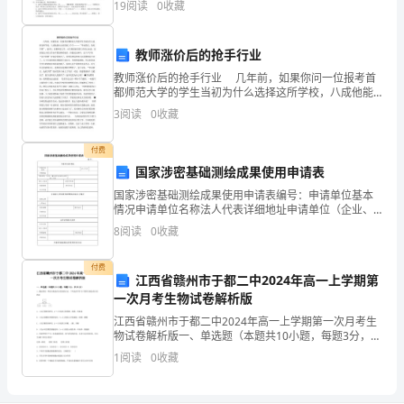
帮
19
阅读
0
收藏
学重点】辨别几种常见的论证方法。【教学难点】能够
助
教师涨价后的抢手行业
我
教师涨价后的抢手行业 几年前，如果你问一位报考首
都师范大学的学生当初为什么选择这所学校，八成他能
们
吐出来的就八个字———“毕业留京、免收学费”。能考上
3
阅读
0
收藏
首都师范大学，对于渴望到首都工作的人来说，是拿
总
付费
结
国家涉密基础测绘成果使用申请表
以
国家涉密基础测绘成果使用申请表编号：申请单位基本
情况申请单位名称法人代表详细地址申请单位（企业、
往
事业单位或者社会团体）代码经办人姓名身份证号码邮
8
阅读
0
收藏
政编码联系电话电子邮箱申请单位负责保密资料管理的
思
机构或人
付费
江西省赣州市于都二中2024年高一上学期第
想、
一次月考生物试卷解析版
工
江西省赣州市于都二中2024年高一上学期第一次月考生
物试卷解析版一、单选题（本题共10小题，每题3分，共
作
30分）1、概念图是一种表示概念间关系的图示法，下列
1
阅读
0
收藏
选项不符合下图所示概念间关系的是A．1表示固
和