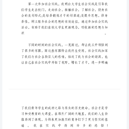
期
实
践
心
得
体
会
假
期
实
践
心
得