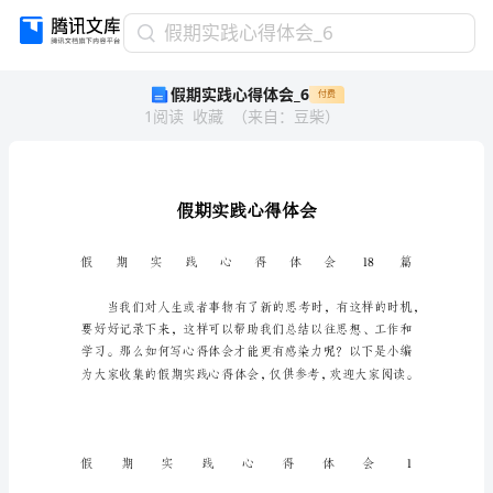
假
假期实践心得体会_6
期
假期实践心得体会_6
付费
实
1
阅读
收藏
（
来自
：
豆柴
）
践
心
得
体
会
_6
假