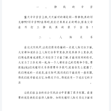
体
会
18
篇
当
我
们
对
人
生
或
者
事