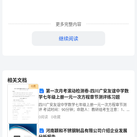
代
表
人：
更多完整内容
乙
继续阅读
方：
1.产品的数量：
法
定
代
相关文档
表
付费
第一次月考滚动检测卷-四川广安友谊中学数
人：
学七年级上册一元一次方程章节测评练习题
四川广安友谊中学数学七年级上册一元一次方程章节测
根
评 考试时间：90分钟；命题人：教研组考生注意：1、
本卷分第I卷（选择题）和第Ⅱ卷（非选择题）两部分，满
据
0
阅读
0
收藏
分100分，考试时间90分钟2、答卷前，考生务必
《中
河南颖和不锈钢制品有限公司介绍企业发展
分析报告