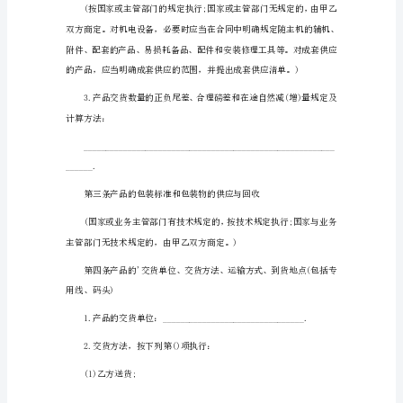
的
(注明产品的牌号或商标)
购
销
合
同
范
术要求执行。
本
一
甲
方：
法
定