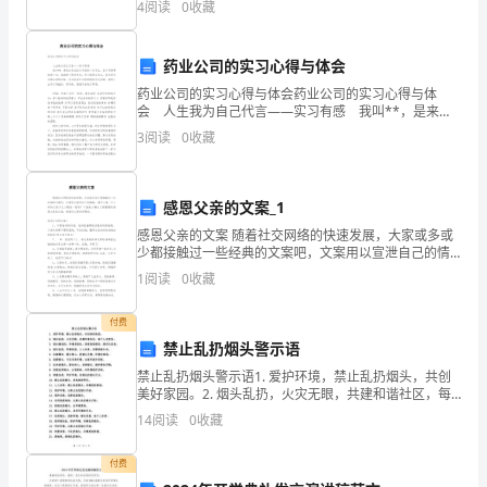
4
阅读
0
收藏
甲
填写您的姓名、准考证号等信息。 3、请仔细阅
乙
药业公司的实习心得与体会
双
药业公司的实习心得与体会药业公司的实习心得与体
会 人生我为自己代言——实习有感 我叫**，是来自
2.交货方法，按下列第()项执行：
方
专业技术学校的一名学生，在中考落幕的那一次，我选
3
阅读
0
收藏
择了药剂专业，至少到现在为止，我并没有后悔当初
充
(1)乙方送货;
分
感恩父亲的文案_1
感恩父亲的文案 随着社交网络的快速发展，大家或多或
协
少都接触过一些经典的文案吧，文案用以宣泄自己的情
绪，调节心情。什么样的文案才让人眼前一亮呢？下面
商，
1
阅读
0
收藏
是小编为大家整理的感恩父亲的文案，希望对大家有所
特
付费
禁止乱扔烟头警示语
订
禁止乱扔烟头警示语1. 爱护环境，禁止乱扔烟头，共创
立
美好家园。2. 烟头乱扔，火灾无眼，共建和谐社区，每
个人有责任。3. 烟头随地扔，环境受损失。请您保持清
14
阅读
0
收藏
合
洁，维护社区美。4. 烟头乱扔，环境变脏，人
同，
付费