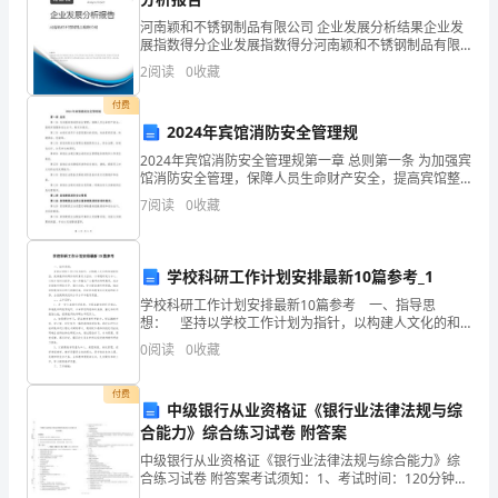
华
河南颖和不锈钢制品有限公司 企业发展分析结果企业发
人
展指数得分企业发展指数得分河南颖和不锈钢制品有限
公司综合得分说明：企业发展指数根据企业规模、企业
2
阅读
0
收藏
民
创新、企业风险、企业活力四个维度对企业发展情况进
行评
计算方法：
付费
共
2024年宾馆消防安全管理规
和
2024年宾馆消防安全管理规第一章 总则第一条 为加强宾
馆消防安全管理，保障人员生命财产安全，提高宾馆整
国
体安全水平，制定本规定。第二条 本规定适用于全国范
7
阅读
0
收藏
围内的宾馆，包括星级宾馆、快捷酒店、民宿等。第
______.
合
同
学校科研工作计划安排最新10篇参考_1
学校科研工作计划安排最新10篇参考 一、指导思
法》
想： 坚持以学校工作计划为指针，以构建人文化的和
谐新校园，提高教师的群体科研素质为目标，以课题研
0
阅读
0
收藏
之
究为中心，以校本培训为抓手，进一步强化广大教师的
科研
规
付费
中级银行从业资格证《银行业法律法规与综
定，
合能力》综合练习试卷 附答案
中级银行从业资格证《银行业法律法规与综合能力》综
经
合练习试卷 附答案考试须知：1、考试时间：120分钟，
用线、码头)
本卷满分为100分。 2、请首先按要求在试卷的指定位置