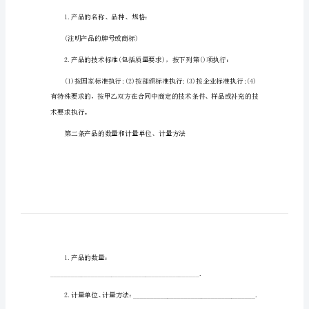
2024
甲方：
纸
张
法定代表人：
的
乙方：
购
销
法定代表人：
合
同
范
订立合同，以便共同遵守。
本
2024
纸
1.产品的名称、品种、规格：
张