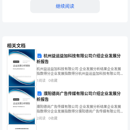
测
继续阅读
模
拟
B．自由水的相对含量越高，新陈代谢越旺盛
试
C．无机盐的含量影响细胞的吸水和失水
相关文档
题
D．叶绿素和血红蛋白中都含无机盐离子
杭州益运益加科技有限公司介绍企业发展分
析报告
含
杭州益运益加科技有限公司 企业发展分析结果企业发展
指数得分企业发展指数得分杭州益运益加科技有限公司
综合得分说明：企业发展指数根据企业规模、企业创
解
1
阅读
0
收藏
新、企业风险、企业活力四个维度对企业发展情况进行
评价。
析
濮阳德尚广告传媒有限公司介绍企业发展分
析报告
2024-
濮阳德尚广告传媒有限公司 企业发展分析结果企业发展
指数得分企业发展指数得分濮阳德尚广告传媒有限公司
2025
综合得分说明：企业发展指数根据企业规模、企业创
2
阅读
0
收藏
新、企业风险、企业活力四个维度对企业发展情况进行
学
评价。