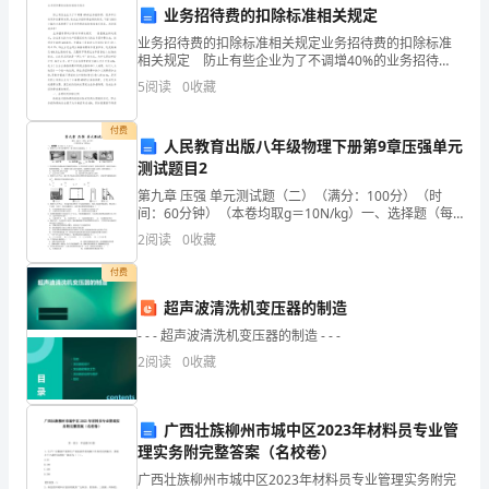
B．结构①不能将葡萄糖分解成二氧化碳和
业务招待费的扣除标准相关规定
年
业务招待费的扣除标准相关规定业务招待费的扣除标准
四
相关规定 防止有些企业为了不调增40%的业务招待
C
费，很多单位采用多找餐费发票，造成业务招待费虚高
5
阅读
0
收藏
川
的情况。下面YJBYS小编为大家整理了业务招待费的
D．该细胞中存在2个中心体
省
付费
人民教育出版八年级物理下册第9章压强单元
测试题目2
成
第九章 压强 单元测试题（二）（满分：100分）（时
都
间：60分钟）（本卷均取g＝10N/kg）一、选择题（每
哪种物质
小题2分，共30分）1、如图9.2-1所示的事例中，属于减
2
阅读
0
收藏
市
小压强的是：（ ）2、目前医院
付费
嘉
超声波清洗机变压器的制造
6、细胞呼吸的实质是
祥
- - - 超声波清洗机变压器的制造 - - -
教
2
阅读
0
收藏
育
广西壮族柳州市城中区2023年材料员专业管
集
7、有关酶的叙述错误的是
理实务附完整答案（名校卷）
团
广西壮族柳州市城中区2023年材料员专业管理实务附完