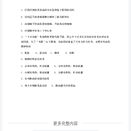
葡萄球菌的生长，下列说法错误的是
第
一
学
期
D．以上两种生物遗传物质均为DNA
期
3
末
A．休眠的种子中不含水分,新陈代谢停止
质
量
检
更多完整内容