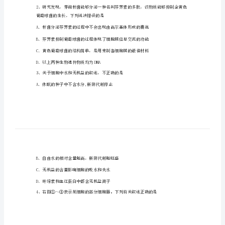
嘉
祥
教
育
①细胞有氧呼吸的场所在线粒体
集
团
高
一
⑤不同的氨基酸，其R基肯定不同
生
物