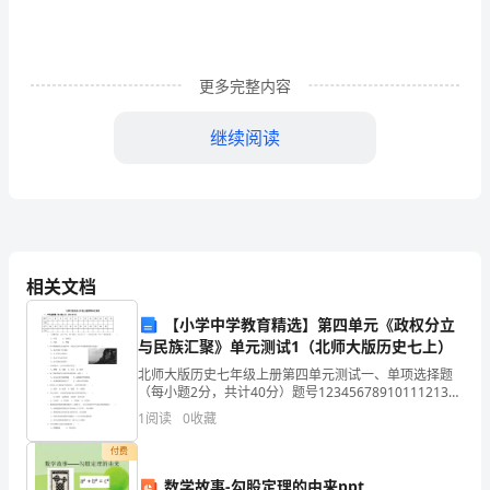
疗
救
更多完整内容
治，
继续阅读
保
障
13、疫病面前，生命第一。
人
民
相关文档
群
15、无事不出门，出门戴口罩。
【小学中学教育精选】第四单元《政权分立
众
与民族汇聚》单元测试1（北师大版历史七上）
生
北师大版历史七年级上册第四单元测试一、单项选择题
（每小题2分，共计40分）题号12345678910111213答
命
案题号141516171819202122232425答案1．“老骥伏
1
阅读
0
收藏
枥，志在千里；烈
健
付费
数学故事-勾股定理的由来ppt