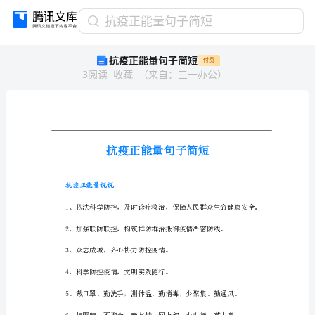
抗
抗疫正能量句子简短
疫
抗疫正能量句子简短
付费
正
3
阅读
收藏
（
来自
：
三一办公
）
能
量
句
子
简
短
抗