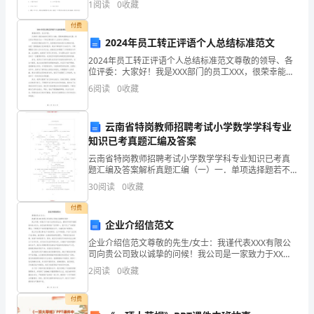
防
1
阅读
0
收藏
选择题）两部分，满分100分，考试时间90分钟2
群
付费
5、除了恐惧本身，我们无可畏
2024年员工转正评语个人总结标准范文
治
2024年员工转正评语个人总结标准范文尊敬的领导、各
位评委：大家好！我是XXX部门的员工XXX，很荣幸能够
抵
站在这里，向大家分享我在过去一个转正期内的个人总
6
阅读
0
收藏
结与心得体会。回首转正期的这段日子，我深感时间
御
疫
云南省特岗教师招聘考试小学数学学科专业
知识已考真题汇编及答案
情
云南省特岗教师招聘考试小学数学学科专业知识已考真
题汇编及答案解析真题汇编（一）一．单项选择题若不
严
等式 x2－ x≤0 的解集为 M，函数 f （ x）=ln （ 1－|x|
30
阅读
0
收藏
）的定义域为 N，
密
付费
防
企业介绍信范文
企业介绍信范文尊敬的先生/女士：我谨代表XXX有限公
线。
司向贵公司致以诚挚的问候！我公司是一家致力于XX行
业的先进企业，拥有多年的丰富经验和技术实力。我们
2
阅读
0
收藏
3、
始终秉承着“品质第一，客户至上”的经营理念，不断提
众
付费