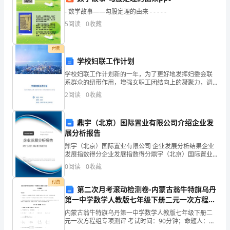
康
- 数学故事——勾股定理的由来 - - - - -
安
5
阅读
0
收藏
全。
付费
2、
学校妇联工作计划
加
学校妇联工作计划新的一年，为了更好地发挥妇委会联
系群众的纽带作用，增强女职工团结向上的凝聚力，调
抗疫正能量语录
强
动女职工在学校各个岗位上的积极作用，真正撑起妇女
2
阅读
0
收藏
的半边天，充分展示巾帼风采，特制定计划如下：一、
联
加强妇委
鼎宇（北京）国际置业有限公司介绍企业发
防
展分析报告
联
2、宁可十防九空，不可失防万
鼎宇（北京）国际置业有限公司 企业发展分析结果企业
发展指数得分企业发展指数得分鼎宇（北京）国际置业
控，
有限公司综合得分说明：企业发展指数根据企业规模、
0
阅读
0
收藏
企业创新、企业风险、企业活力四个维度对企业发展情
构
况进
付费
第二次月考滚动检测卷-内蒙古翁牛特旗乌丹
筑
第一中学数学人教版七年级下册二元一次方程组
专项测评试题（含详细解析）
内蒙古翁牛特旗乌丹第一中学数学人教版七年级下册二
群
元一次方程组专项测评 考试时间：90分钟；命题人：教
刻更见真情。
研组考生注意：1、本卷分第I卷（选择题）和第Ⅱ卷（非