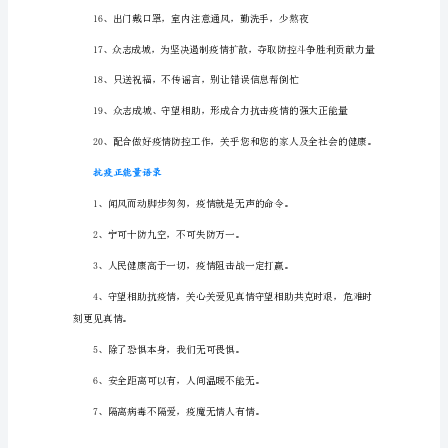
量
说
医别迟疑。
说
1、
依
法
科
学
防
控，
及
时
诊