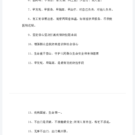
疫
抗疫正能量说说
正
能
量
句
子
3、众志成城，齐心协力防控疫
简
短
4、科学防控疫情，文明实践随
抗
疫
正
能