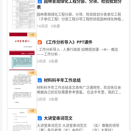
中
园林景观绿化工程分部、分项、检验批划分
表
心
源汽车和未来出行的科技成果。
园林景观绿化工程分部、分项、检验批划分表单位工程
（子单位工程）分部工程分项工程检验批园林绿化种植
广
地形堆筑及绿地平整工程绿化场地清理，地形主体构
16
阅读
0
收藏
筑，地形表层整地按施工段，同期施工的各分项即为检
场
验批渗水、
付费
活
《工作分析导入》PPT课件
- 工作分析导入 - 人事行政部 招聘规划课 - <#> - 概念
动
——工作分析 -
内
2
阅读
0
收藏
与趣味。
容：
付费
材料科半年工作总结
1.
材料科半年工作总结本文具有广泛通用性，欢迎各位亲
开
根据自己的实际需要参考借鉴。 在这半年里，我的工作
重点主要放在 项目的建设上，车库、 #楼。车库地面、
2
阅读
0
收藏
场
第三篇：国庆健身活动大会
外墙保温及内装饰工程，工作范围之广，材料之多
表
付费
大讲堂串词范文
演：
活动地点：市体育中心
大讲堂串词范文 大讲堂串词范文 （女）尊敬的领导
（男）各位老师（女）亲的们： （合）大家好！