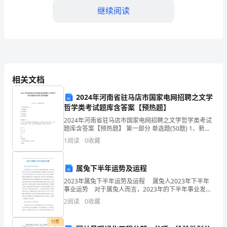
2024
继续阅读
年
10
月
1
活动地点：市政府广场
相关文档
日
活动内容：
2024年河南省驻马店市国家电网招聘之文学
晚
哲学类考试题库含答案【预热题】
上
2024年河南省驻马店市国家电网招聘之文学哲学类考试
题库含答案【预热题】 第一部分 单选题(50题) 1、新闻
事业属于（）A.文化范畴B.政治范畴C.舆论范畴D.经济范
活
1
阅读
0
收藏
畴【答案】：B2、某大气评
动
代化建设成果。
属兔下半年运势及运程
地
2023年属兔下半年运势及运程 属兔人2023年下半年
事业运势 对于属兔人而言，2023年的下半年事业发展
点：
很不理想，工作难以保持稳定，因为工作上的事情而感
2
阅读
0
收藏
到很烦恼。虽然属兔人在职场中比较低调，不
示中国文化、民俗和地域特色。
市
付费