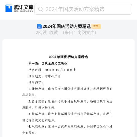
2024
2024年国庆活动方案精选
年
2024年国庆活动方案精选
付费
国
2
阅读
收藏
（
来自
：
尚阅文库
）
庆
活
动
方
案
精
第一篇：国庆主题文艺晚会
选