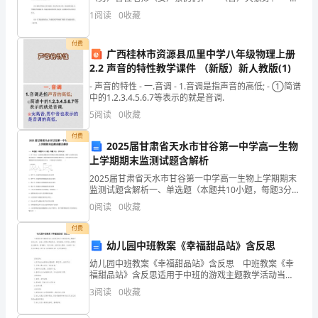
由
（女）欢迎来到“道德讲堂”！讲述身边好人的故事.
活动内容：
1
阅读
0
收藏
（男）中华民族的传统美德是我们国家丰厚的
市
付费
区
广西桂林市资源县瓜里中学八年级物理上册
2.2 声音的特性教学课件 （新版）新人教版(1)
文
- 声音的特性 - 一.音调 - 1.音调是指声音的高低; - ①简谱
中的1.2.3.4.5.6.7等表示的就是音调.
艺
5
阅读
0
收藏
团
付费
2025届甘肃省天水市甘谷第一中学高一生物
体
上学期期末监测试题含解析
进
2025届甘肃省天水市甘谷第一中学高一生物上学期期末
监测试题含解析一、单选题（本题共10小题，每题3分，
行
共30分）1、用35S标记一定量的氨基酸来培养某哺乳动
0
阅读
0
收藏
物的乳腺细胞，测得与合成和分泌乳蛋白相关的
歌
付费
幼儿园中班教案《幸福甜品站》含反思
舞
幼儿园中班教案《幸福甜品站》含反思 中班教案《幸
福甜品站》含反思适用于中班的游戏主题教学活动当
表
中，让幼儿了解水果的好处，进行推销，引导幼儿选择
3
阅读
0
收藏
角色(蛋糕师、顾客等)，进行买卖，培养幼儿勇敢、活泼
演，
的个