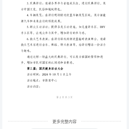
的热爱和祝福。
国
庆
参与，增加活动的互
主
题
文
艺
晚
会
活
动
时
间：
更多完整内容