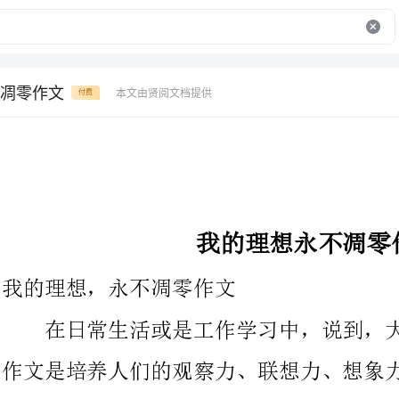
凋零作文
本文由贤阅文档提供
付费
我的理想永不凋零作文
我的理想，永不凋零作文
在日常生活或是工作学习中，说到，大家肯定都不陌生吧，写
作文是培养人们的观察力、联想力、想象力、思考力和记忆力的重
要手段。如何写一篇有思想、有文采的作文呢？以下是的我的理
想，永不凋零作文，希望能够帮助到大家。
梦想是浩瀚宇宙中的一颗星,一颗最璀璨的