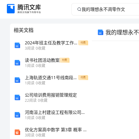
我
的
相关文档
我的理想永不
理
2024年班主任及教学工作总结
付费
想
3
阅读
0
收藏
读书社团活动教案
永
付费
1
阅读
0
收藏
不
上海轨道交通11号线南段轨道工程预验收监理质量评估报告改
付费
1
阅读
0
收藏
凋
公司培训费用报销管理规定
22
阅读
0
收藏
零
河南洹上村建设工程有限公司介绍企业发展分析报告
作
1
阅读
0
收藏
优化方案高中数学 第3章 概率 1.1.11.2 频率与概率、生活中的频率课件 北师大版必修3
文
3
阅读
0
收藏