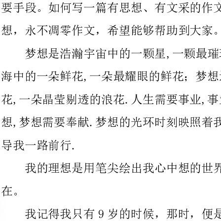
海中的一朵鲜花,一朵最耀眼的鲜花；梦想还
花,一朵晶莹剔透的浪花.人生需要事业,事业需要动力,动力需要梦
想,梦想需要奉献.梦想的光环时刻映照着我,它是我的精神动力,引
导我一路前行.
我的理想是用笔尖绘出我心中想的世界，不受约束，自由自
我记得我只有9岁的时候，那时，便是我第一次看漫画。当
时，我看一部和我所经历的物与事相差无几的漫画，故事的主人公
在开始的时候是如此的自卑、软弱。可是在后来，她在面对我所不
敢面对的事的时候，总是会倾全力去做好，说
看到这里就已经深深的吸引了我，其实，她面对的一切困难都很实
际，不曾虚假，而且我都遇到过。虽这么说，但是我俩去处理的方