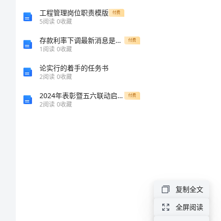
我
工程管理岗位职责模版
付费
5
阅读
0
收藏
的
存款利率下调最新消息是真的吗
付费
理
1
阅读
0
收藏
想
论实行的着手的任务书
2
阅读
0
收藏
永
2024年表彰暨五六联动启动主持词模板
付费
不
在。
2
阅读
0
收藏
凋
零
作
文
我
复制全文
的
全屏阅读