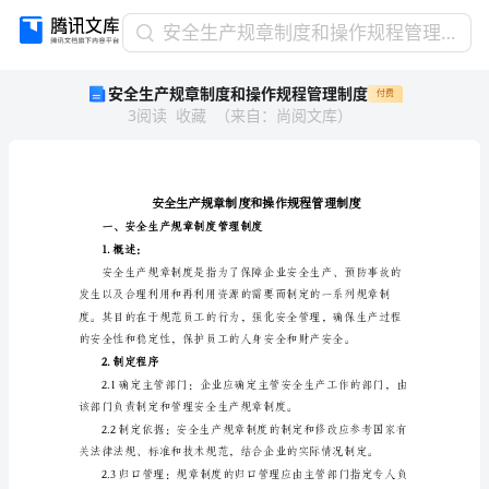
安
安全生产规章制度和操作规程管理制度
全
安全生产规章制度和操作规程管理制度
付费
生
3
阅读
收藏
（
来自
：
尚阅文库
）
产
规
章
制
度
和
一、安全生产规章
操
1.概述：