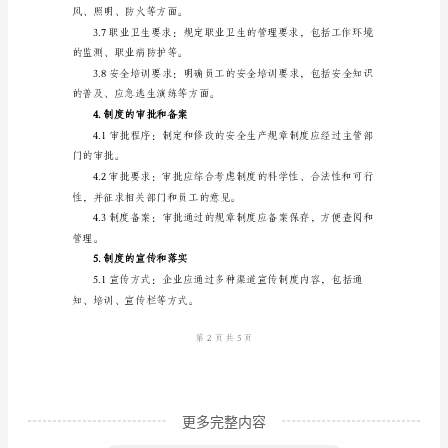
产
规
章
3.规章制度的内容
制
度
和
人员安全、设备安全
操
作
责、责任追究、安全培训等方面。
规
程
管
理
更多完整内容
制