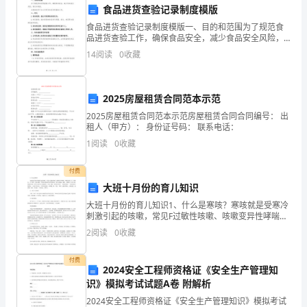
的监测、职业病防护等。
食品进货查验记录制度模版
度
食品进货查验记录制度模版一、目的和范围为了规范食
1.
品进货查验工作，确保食品安全，减少食品安全风险，
制定本制度。本制度适用于本公司所有食品进货查验工
的普及、应急逃生演练等方面。
14
阅读
0
收藏
概
作。二、定义1.食品进货：指公司采购食品的行为。2.食
品
4.制度的审批和备案
述：
2025房屋租赁合同范本示范
安
2025房屋租赁合同范本示范房屋租赁合同合同编号： 出
租人（甲方）： 身份证号码： 联系电话：
全
门的审批。
1
阅读
0
收藏
生
付费
产
性，并征求相关部门
大班十月份的育儿知识
规
大班十月份的育儿知识1、什么是寒咳？寒咳就是受寒冷
刺激引起的咳嗽，常见F过敏性咳嗽、咳嗽变异性哮喘、
章
哮喘急性发 作、鼻咽炎、支气管炎、肺炎初期。不同的
2
阅读
0
收藏
年龄阶段有不同的特点：婴儿以鼻塞、喘憋、 咳嗽为主
管理。
制
付费
5.制度的宣传和落实
2024安全工程师资格证《安全生产管理知
度
识》模拟考试试题A卷 附解析
是
2024安全工程师资格证《安全生产管理知识》模拟考试