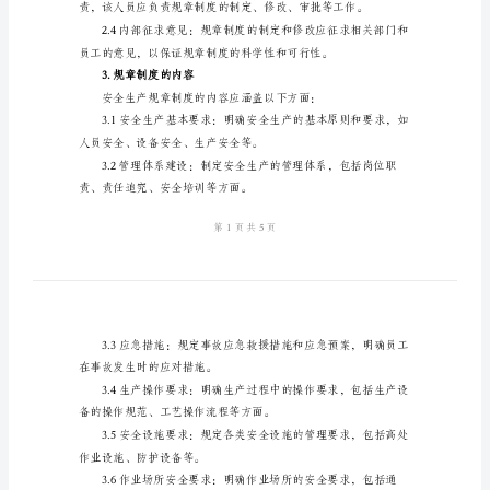
作
规
程
管
2.制定程序
理
制
度
安
全
生