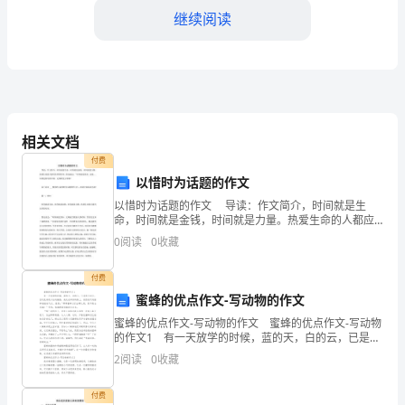
度
继续阅读
一、
安
全
在事故发生时的应对措施。
生
相关文档
付费
产
以惜时为话题的作文
规
以惜时为话题的作文 导读：作文简介，时间就是生
命，时间就是金钱，时间就是力量。热爱生命的人都应
章
该珍惜时间。鲁迅说过：“时间就是性命。无端... 如果觉
0
阅读
0
收藏
得写得不错，记得转发分享哦！ 以下是由 _
制
作业设施、防护设备等。
付费
度
蜜蜂的优点作文-写动物的作文
蜜蜂的优点作文-写动物的作文 蜜蜂的优点作文-写动物
管
风、照明、防火等方面。
的作文1 有一天放学的时候，蓝的天，白的云，已是秋
天时分，但还是难改以往的酷热，我走在回家的路上，
理
2
阅读
0
收藏
突然我听到蜜蜂嗡嗡地飞过，我想：“那群蜜蜂它
制
付费