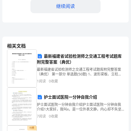
继续阅读
双
方
就
七、协议生效条件
宅
本协议经双方签字后生效。
相关文档
基
最新福建省试验检测师之交通工程考试题库
八、协议份数
地
附完整答案（典优）
使
最新福建省试验检测师之交通工程考试题库附完整答案
本协议一式二份，双
（典优） 第一部分 单选题(50题) 1、波形梁板、立柱、
端头三点法试验单面最低锌附着量为（ ）。
用
1
阅读
0
收藏
A.325g/m2B.375g/m2C.425g
权
护士面试医院一分钟自我介绍
____年____月____日
转
护士面试医院一分钟自我介绍护士面试医院一分钟自我
介绍1大家好，我叫x，是一位外表文静，内心却不失坚
让
强的女孩子。朋友们都说我适合做护士，我也这么认
7
阅读
0
收藏
为，我喜欢这个行业，所以我义无返顾地选择了这个行
事
业。我只
转让方：（简称甲方）
付费