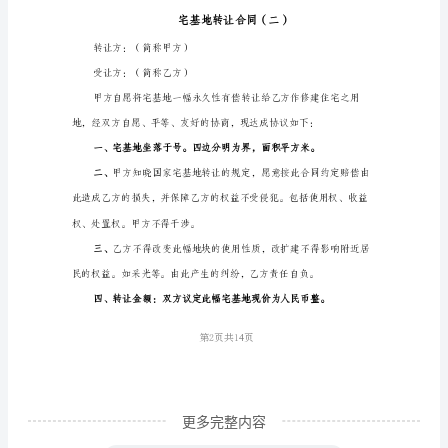
甲
方）
受
让
五、违约责任
方：
_____（以
六、未尽事宜
下
简
未尽事宜双方另行协商。
称
乙
第1页共
方）
甲
更多完整内容
乙