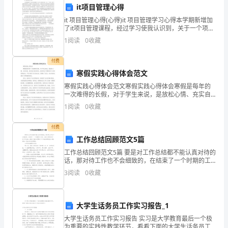
宜，
it项目管理心得
经
受让方：（简称乙方）
it 项目管理心得(心得)it 项目管理学习心得本学期新增加
了it项目管理课程，经过学习使我认识到，关于一个项
自
目，我们过程中做的所有工作都是为了要达到项目目
1
阅读
0
收藏
标，因此在项目各个阶段所有活动都需要考虑对达
愿、
付费
平
寒假实践心得体会范文
寒假实践心得体会范文寒假实践心得体会寒假是每年的
等、
一次难得的长假，对于学生来说，是放松心情、充实自
我、提升能力的好时机。我利用这个寒假参加了各种实
友
1
阅读
0
收藏
践活动，不仅丰富了自己的生活，还增长了见识，对未
二、
来的发展
好
付费
工作总结回顾范文5篇
协
工作总结回顾范文5篇 要是对工作总结都不能认真对待的
商，
话，那对待工作也不会细致的，在结束了一个时期的工
权、处置权。甲方不得干涉。
作后，我们必须好好写一份工作总结，小编今天就为您
3
阅读
0
收藏
带来了工作总结回顾范文5篇，相信一定会对你有所
达
三、
成
大学生话务员工作实习报告_1
转
大学生话务员工作实习报告 实习是大学教育最后一个极
为重要的实践性教学环节，看看下面的大学生话务员工