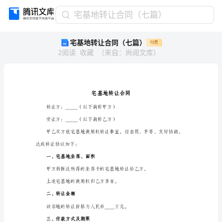
宅
宅基地转让合同（七篇）
基
宅基地转让合同（七篇）
付费
地
2
阅读
收藏
（
来自
：
尚阅文库
）
转
让
合
同
（七
篇）
转让方：_____（以下简称甲方）
宅