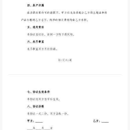
受让方：_____（以下简称乙方）
基
地
转
达成转让协议如下：
让
一、宅基地坐落、面积
合
同
转
上述宅基地的使用权
让
二、转让金额
方：
_____（以
下
三、付款方式及期限
简
四、房产归属
称