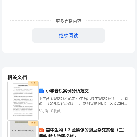
筑
标记牌。
工
更多完整内容
程
继续阅读
总
拆
拆
照
模的要求强度决定能否
企
二、施工方法
业
、柱子
1
施
相关文档
1-
付费
小学音乐案例分析范文
5
小学音乐案例分析范文 小学音乐教学案例分析！ 一、课
工
题：《金孔雀轻轻跳》二、案例背景说明： 这节课的教
学理念是：“以审美为核心，以兴趣为动力，构建互动型
6
阅读
0
收藏
程
教学。” 《金孔雀轻轻跳》音乐
名
付费
高中生物 1.2 孟德尔的豌豆杂交实验（二）
称
课件 新人教版必修2