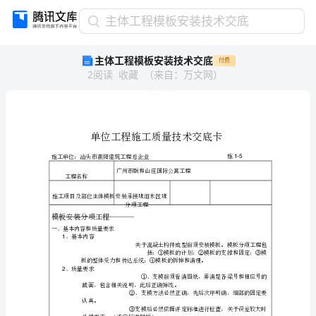
主
主体工程模板安装技术交底
体
主体工程模板安装技术交底
付费
工
2
阅读
收藏
（
来自
：
万文网
）
程
模
板
安
装
技
术