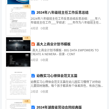
程
新、企业风险、企业活力四个维度对企业发展情况进行
评价。
付费
施
2024年八年级班主任工作反思总结
工
2024年八年级班主任工作反思总结反思总结：____年八
年级班主任工作____字综述：____年作为八年级班主任的
项
一年，对我来说是充满挑战又收获颇丰的一年。在这一
4
阅读
0
收藏
年中，我更加深入地了解了学生的需求和问
目
付费
及
高大上商业计划书模板
- 高大上商业计划书模板 - BIG DATA EMPOWERS TO
部
CREATE A NEWERA - 目录 - CONT
位
4
阅读
0
收藏
主
幼教实习心得体会范文五篇
体
幼教实习心得体会范文五篇在幼儿园实习懂得了对待幼
模
儿要因材施教。每个孩子都具有个体差异性，有自己独
立的内心小世界。而作为他们的老师，想真正走进他们
2
阅读
0
收藏
板
的内心世界，必须要发现、捕捉他们的闪光点。百味书
屋网为大
安
付费
2024年湖南省劳动合同经典版