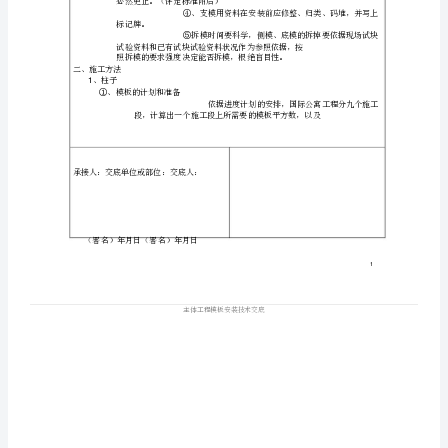
交
底
单位工程施工
技术
底
单
位
工
程
施
工程名称
工
质
量
技
术