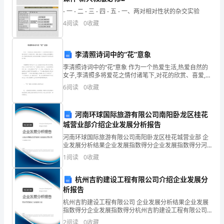
- 一 - 二 - 三 - 四 - 五 - 一、两对相对性状的杂交实验
广
交
底
单
位
或
承接人：
4
阅读
0
收藏
州
市
李清照诗词中的“花”意象
颐
李清照诗词中的“花”意象 作为一个热爱生活,热爱自然的
女子,李清照多将爱花之情付诸笔下,对花的欣赏、喜爱,是
和
她少女闺阁生活的重要内容,而借花寄托相思,咏花标致情
6
阅读
0
收藏
操,又是她词作中经常出现的主题
山
河南环球国际旅游有限公司南阳卧龙区桂花
庄
城营业部介绍企业发展分析报告
国
河南环球国际旅游有限公司南阳卧龙区桂花城营业部 企
业发展分析结果企业发展指数得分企业发展指数得分河
际
南环球国际旅游有限公司南阳卧龙区桂花城营业部综合
1
阅读
0
收藏
得分说明：企业发展指数根据企业规模、企业创新、企
业风
公
杭州吉豹建设工程有限公司介绍企业发展分
寓
析报告
杭州吉豹建设工程有限公司 企业发展分析结果企业发展
工
指数得分企业发展指数得分杭州吉豹建设工程有限公司
综合得分说明：企业发展指数根据企业规模、企业创
2
阅读
0
收藏