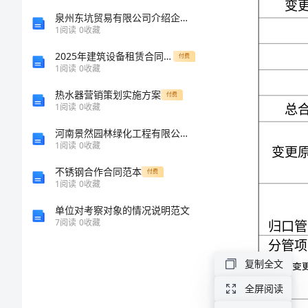
类）
泉州东坑贸易有限公司介绍企业发展分析报告
1
阅读
0
收藏
审
2025年建筑设备租赁合同规范示例文本
付费
1
阅读
0
收藏
批
热水器营销策划实施方案
付费
1
阅读
0
收藏
表
河南景然园林绿化工程有限公司介绍企业发展分析报告
合
1
阅读
0
收藏
同
不锈钢合作合同范本
付费
1
阅读
0
收藏
变
单位对考察对象的情况说明范文
更
7
阅读
0
收藏
（基
建、
复制全文
修
全屏阅读