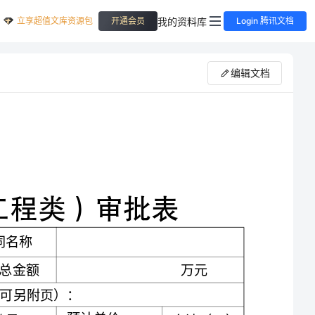
立享超值文库资源包
我的资料库
开通会员
Login 腾讯文档
编辑文档