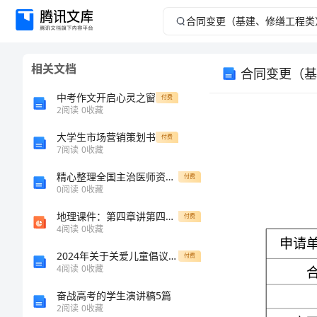
合
同
相关文档
合同变更（基
变
中考作文开启心灵之窗
付费
更
2
阅读
0
收藏
大学生市场营销策划书
（基
付费
7
阅读
0
收藏
建、
精心整理全国主治医师资格考试内部题库带精品答案
付费
0
阅读
0
收藏
修
地理课件：第四章讲第四节交通运输(中图版七下)
付费
4
阅读
0
收藏
缮
2024年关于关爱儿童倡议书范文
付费
工
4
阅读
0
收藏
奋战高考的学生演讲稿5篇
程
2
阅读
0
收藏