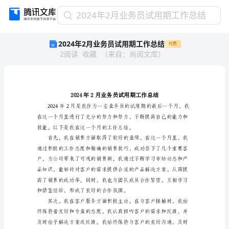
2024
2024年2月业务员试用期工作总结
年
2024年2月业务员试用期工作总结
付费
2
2
阅读
收藏
（
来自
：
尚阅文库
）
月
业
务
员
试
用
期