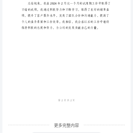
试
用
建议，以帮助公司更
期
工
作
总
结
2024
年
2
月
是
我
更多完整内容