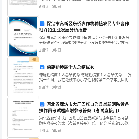
了
企业达标标准评审方法评审标准否决项扣分项3风险管理
6
阅读
0
收藏
(100分)3.2风险评价(2项10分本项5分)1.
充
保定市高新区康侨农作物种植农民专业合作
分
社介绍企业发展分析报告
的
保定市高新区康侨农作物种植农民专业合作社 企业发展
分析结果企业发展指数得分企业发展指数得分保定市高
努
新区康侨农作物种植农民专业合作社综合得分说明：企
2
阅读
0
收藏
业发展指数根据企业规模、企业创新、企业风险、企业
活力
力
付费
德能勤绩廉个人总结优秀
和
德能勤绩廉个人总结优秀 德能勤绩廉个人总结优秀1 弹
努
指一挥间，我在花鼓中心小学任职的第二个学年度即将
结束，因工作需要，现将—学年度的工作状况从德、
9
阅读
0
收藏
能、勤、绩、廉五个方面向各位领导、同志汇报如
力，
下。
不
河北省廊坊市大厂回族自治县最新消防设备
操作员考试题库附参考答案（考试直接用）
断
河北省廊坊市大厂回族自治县最新消防设备操作员考试
提
题库附参考答案（考试直接用） 第一部分 单选题(50题)
1、（）在准工作状态时配水管道内充满有压气体。A.湿
1
阅读
0
收藏
式系统B.干式系统C.雨淋系统D.预
高