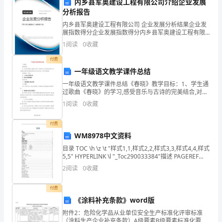
内乡县军奥建设工程有限公司介绍企业发展
后
分析报告
一
内乡县军奥建设工程有限公司 企业发展分析结果企业发
展指数得分企业发展指数得分内乡县军奥建设工程有限
个
公司综合得分说明：企业发展指数根据企业规模、企业
1
阅读
0
收藏
创新、企业风险、企业活力四个维度对企业发展情况进
月，
行评
付费
一年级语文教学课件总结
我
一年级语文教学课件总结《春晓》教学目标：1、学生通
在
过歌曲《春晓》的学习,感受音乐与古诗的完美结合,对以
我国古典诗词为题材的现代音乐作品有进一步学习的愿
1
阅读
0
收藏
这
望。教学重点、难点：1、八分休止符的运用2、附点节
一
付费
WM8978中文资料
个
目录 TOC \h \z \t "样式1,1,样式2,2,样式3,3,样式4,4,样式
5,5" HYPERLINK \l "_Toc290033384"描述 PAGEREF
月
_Toc29003338
2
阅读
0
收藏
里
付费
进
《涂料补充条款》word版
行
附件2：危险化学品从业单位安全生产标准化评审标准
（涂料生产企业补充条款）A级要素B级要素标准化要求