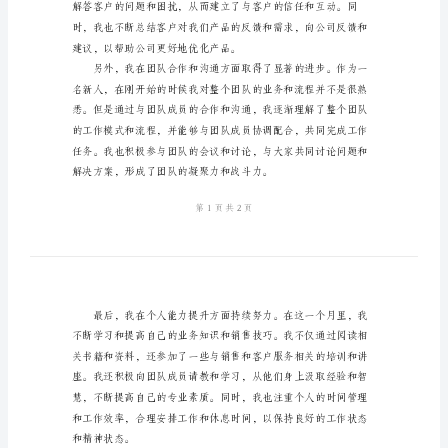
工
作
总
结
2024
年
2
月
业
务
员