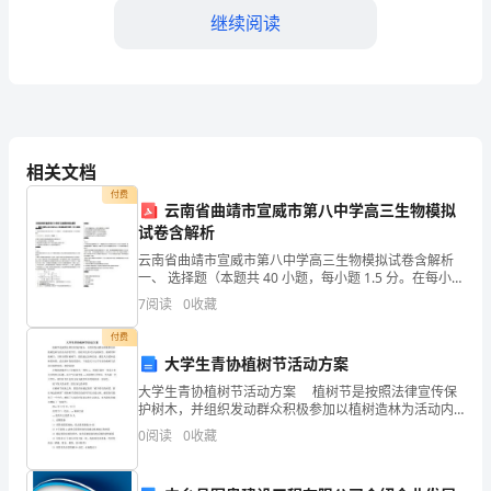
作
继续阅读
为
一
名
业
相关文档
务
付费
云南省曲靖市宣威市第八中学高三生物模拟
员
试卷含解析
云南省曲靖市宣威市第八中学高三生物模拟试卷含解析
的
一、 选择题（本题共 40 小题，每小题 1.5 分。在每小题
给出的四个选项中，只有一项是符合题目要求的。）参
试
7
阅读
0
收藏
考答案：D3. 下列关于细胞组成成分、结构
付费
用
和精神状态。
大学生青协植树节活动方案
期
大学生青协植树节活动方案 植树节是按照法律宣传保
护树木，并组织发动群众积极参加以植树造林为活动内
的
容的节日。按时间长短可分为植树日、植树周和植树
0
阅读
0
收藏
月，共称为国际植树节。提倡通过这种活动，激发人们
最
爱林造