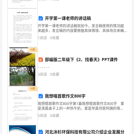
司
护理服务。这几年来，我不断追求进修学习的机会，不
断提升自
领
开学第一课老师的讲话稿
导、
开学第一课老师的讲话稿现如今，发言稿使用的情况越
来越多，发言稿的内容要根据具体情境、具体场合来确
同
定，要求情感真实，尊重观众。相信很多朋友都对写发
1
阅读
0
收藏
言稿感到非常苦恼吧，这里给大家分享一些关于开学第
事
一课老师
付费
给
部编版二年级下《2、找春天》PPT课件
予
- - - - - -
我
3
阅读
0
收藏
这
付费
次
我想唱首歌作文800字
我想唱首歌作文800字第1篇我想唱首歌作文800字 爱
竞
是清晨桌子上的一杯热牛奶，爱是早晨邻家阿姨的等
候，爱是比赛场上的阵阵加油声，爱是我想唱首歌，唱
聘
5
阅读
0
收藏
首爱的赞歌。 我想唱首歌，送给我的母亲
的
河北沐杉环保科技有限公司介绍企业发展分