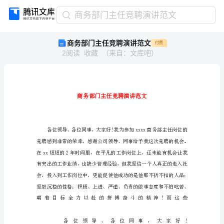
商
商务部门主任竞聘演讲范文
务
商务部门主任竞聘演讲范文
付费
部
2
阅读
收藏
（
来自
：
文库吧
）
门
主
任
竞
聘
演
讲