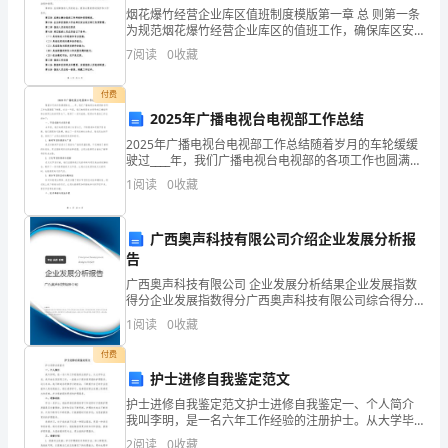
的
烟花爆竹经营企业库区值班制度模版第一章 总 则第一条
竞
为规范烟花爆竹经营企业库区的值班工作，确保库区安
全，制定本制度。第二条 烟花爆竹经营企业库区的值班
7
阅读
0
收藏
工作应严格按照本制度执行，依法保证库区的安全和管
聘
付费
感
2025年广播电视台电视部工作总结
到
2025年广播电视台电视部工作总结随着岁月的车轮缓缓
驶过____年，我们广播电视台电视部的各项工作也圆满落
非
下帷幕。在这一年里，我们电视部在台领导的正确指导
1
阅读
0
收藏
和全体同仁的共同努力下，取得了一系列成绩。现将
常
广西奥声科技有限公司介绍企业发展分析报
的
告
荣
广西奥声科技有限公司 企业发展分析结果企业发展指数
得分企业发展指数得分广西奥声科技有限公司综合得分
幸，
说明：企业发展指数根据企业规模、企业创新、企业风
1
阅读
0
收藏
险、企业活力四个维度对企业发展情况进行评价。该企
感
业的
付费
护士进修自我鉴定范文
谢
护士进修自我鉴定范文护士进修自我鉴定一、个人简介
公
我叫李明，是一名六年工作经验的注册护士。从大学毕
业后，我开始在某医院工作，一直致力于提供高质量的
2
阅读
0
收藏