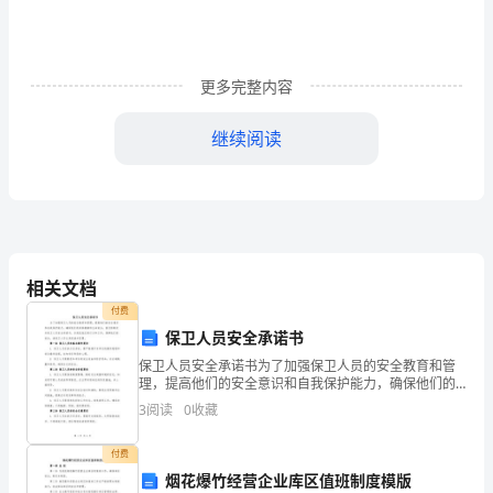
我
为
更多完整内容
参
继续阅读
加
xxxx
商
务
相关文档
部
付费
主
保卫人员安全承诺书
保卫人员安全承诺书为了加强保卫人员的安全教育和管
任
理，提高他们的安全意识和自我保护能力，确保他们的
身体健康和生命安全，我们特制定本保卫人员安全承诺
岗
3
阅读
0
收藏
书，以规范他们的行为和工作，保障他们的安全。请保
卫人员认
位
付费
烟花爆竹经营企业库区值班制度模版