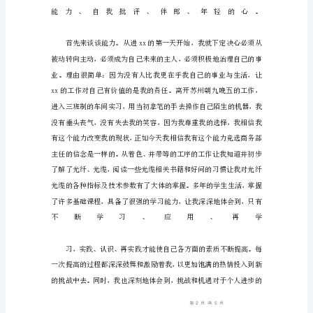
范
文
各
位
领
导、
各
位
同
事，
大
家
好!