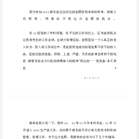
范
文
商
务
部
门
主
任
竞
聘
演
讲