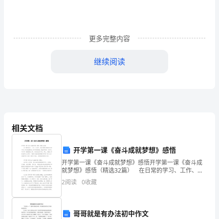
况
成
更多完整内容
果
登
继续阅读
记
号
项目名称：
奖
励
相关文档
号
开学第一课《奋斗成就梦想》感悟
会
开学第一课《奋斗成就梦想》感悟开学第一课《奋斗成
就梦想》感悟（精选32篇） 在日常的学习、工作、生
编
活中，我们常常会随着经历的不同，而对某些事或人有
2
阅读
0
收藏
不同的感悟，想法有时候一闪而过，不如写一篇感悟的
号
文
项
哥哥就是有办法初中作文