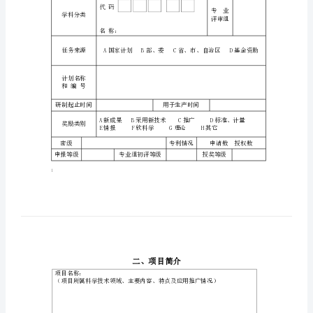
项目名称
奖
申
主要完成人
报
书
主要完成单位
中
国
申报单位
黄
金
主题词
协
会
代码
学科分类
科