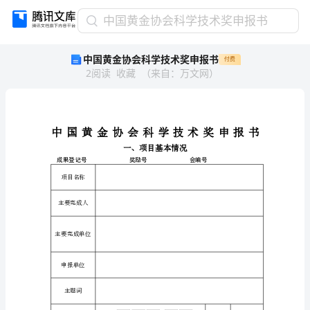
中
中国黄金协会科学技术奖申报书
国
中国黄金协会科学技术奖申报书
付费
黄
2
阅读
收藏
（
来自
：
万文网
）
金
协
会
科
学
技
术