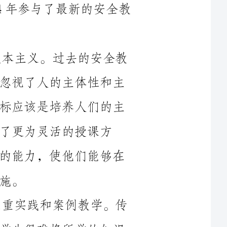
首先，2024年最新的安全教育注重人本主义。过去的安全教
育往往只注重知识的传授和规则的灌输，忽视了人的主体性和主
动性。然而，在现代社会，安全教育的目标应该是培养人们的主
授课方
式，注重培养学生的主动学习和解决问题的能力，使他们能够在
其次，2024年最新的安全教育更加注重实践和案例教学。传
统的安全教育往往只是停留在理论层面，学生很难将所学的知识
应用到实际生活中。而新的教育模式注重通过实践活动和案例教
学来加深学生对安全知识的理解和掌握。通过模拟演习、角色扮
演和实地考察等方式，学生能够亲自参与、体验和观察真实的安
技巧。