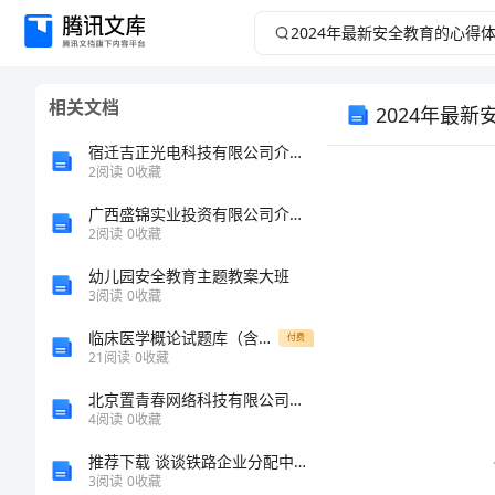
2024
年
相关文档
2024年最
最
宿迁吉正光电科技有限公司介绍企业发展分析报告
新
2
阅读
0
收藏
安
广西盛锦实业投资有限公司介绍企业发展分析报告
2
阅读
0
收藏
全
幼儿园安全教育主题教案大班
3
阅读
0
收藏
教
临床医学概论试题库（含参考答案）
付费
21
阅读
0
收藏
育
北京置青春网络科技有限公司介绍企业发展分析报告
的
4
阅读
0
收藏
推荐下载 谈谈铁路企业分配中相互攀比的原因及其解决办法
心
3
阅读
0
收藏