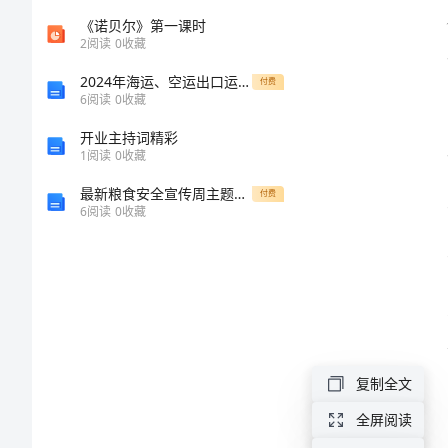
得
《诺贝尔》第一课时
2
阅读
0
收藏
体
2024年海运、空运出口运输代理协议
付费
6
阅读
0
收藏
会
开业主持词精彩
2024
1
阅读
0
收藏
年
最新粮食安全宣传周主题活动方案
付费
6
阅读
0
收藏
最
新
安
全
教
复制全文
育
全屏阅读
的