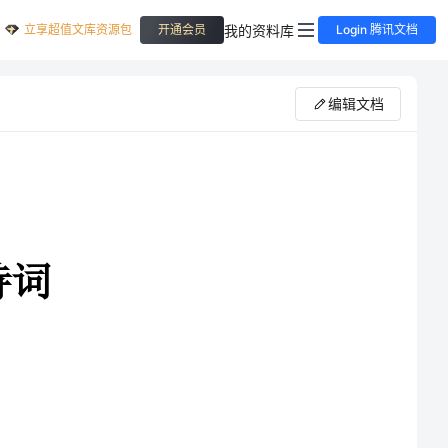
立享超值文库资源包
我的资料库
开通会员
Login 腾讯文档
编辑文档
中国的传统节日，在大家还沉浸
里为李军先生、张艳小姐举行结婚