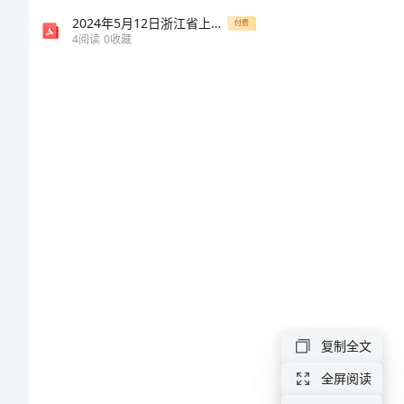
主
2024年5月12日浙江省上半年事业单位笔试真题卷(综合应用能力)含解析
付费
4
阅读
0
收藏
持
词
各
位
领
导、
各
位
来
宾、
复制全文
各
全屏阅读