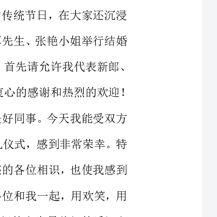
真可谓是喜中有喜，吉祥如意。首先请允许我代表新郎、
母家人向各位来宾的光临表示衷心的感谢和热烈的欢迎！
新娘是好同事。今天我能受双方
主持典礼仪式，感到非常荣幸。特
能和在座的各位相识，也使我感到
的希望各位和我一起，用欢笑，用
为他们编织的人生最美好的瞬间永
远留在他们的记忆里，成为这对新人生活中最珍贵的、最温馨的回忆。
到一位终生相伴的知己，真是人
事。我们看这对新人，真可谓是郎才女貌，今天的新郎，
就显得春风得意，神采飞扬，眉宇间掩饰不住内心极大的喜悦和幸福。