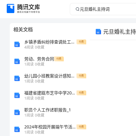
元
旦
相关文档
元旦婚礼主持
婚
乡镇矛盾纠纷排查调处工作总结范文
付费
礼
4
阅读
0
收藏
劳动、劳务合同
主
付费
1
阅读
0
收藏
持
幼儿园小班教案设计感知溶解现象
付费
1
阅读
0
收藏
词
福建省建瓯市芝华中学2024年高一上学期第一次诊断性考试生物试卷解析版
付费
1
阅读
0
收藏
元
职员个人工作述职报告_1
旦
1
阅读
0
收藏
婚
2024年校园开展端午节活动的总结模板
付费
1
阅读
0
收藏
礼