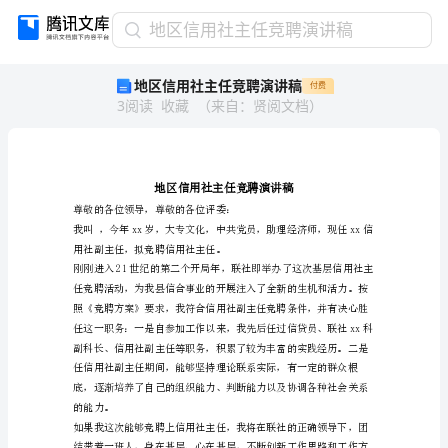
地
地区信用社主任竞聘演讲稿
区
地区信用社主任竞聘演讲稿
付费
信
3
阅读
收藏
（
来自
：
贤阅文档
）
用
社
主
任
竞
聘
尊敬的各位领导，尊敬的各位评委：
演