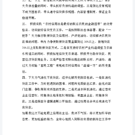
讲
我的详细工作思路是：
稿
尊
敬
的
各
位
领
导，
市场。
尊
敬
的
各