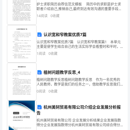
文
护士求职简历自荐信范文模板 简历中的求职是护士求
化，
职者介绍自己,推销自己,最终到达有效沟通的重要手段。
下面给大家提供一些护士求职简历自荐信模板，大家快
14
阅读
0
收藏
来跟一起欣赏吧。 尊敬的领导： 您好!
中
共
认识宽和窄教案优质7篇
党
认识宽和窄教案优质7篇 认识宽和窄教案篇1 本单元
主要是使学生结合自己的生活实际学会看整时和半时，
员，
初步认识钟面上的时针和分针，本节课是本单元的第一
1
阅读
0
收藏
课时，主要是认识钟面上的整时数，先让学生认识时针
助
理
植树问题教学反思_4
经
植树问题教学反思植树问题教学反思 作为一名优秀的
任。
人民教师，教学是我们的任务之一，借助教学反思我们
可以快速提升自己的教学能力，那么你有了解过教学反
济
0
阅读
0
收藏
思吗？以下是小编帮大家整理的植树问题教学反思，欢
迎
师，
杭州美轲贸易有限公司介绍企业发展分析报
现
告
任
杭州美轲贸易有限公司 企业发展分析结果企业发展指数
得分企业发展指数得分杭州美轲贸易有限公司综合得分
说明：企业发展指数根据企业规模、企业创新、企业风