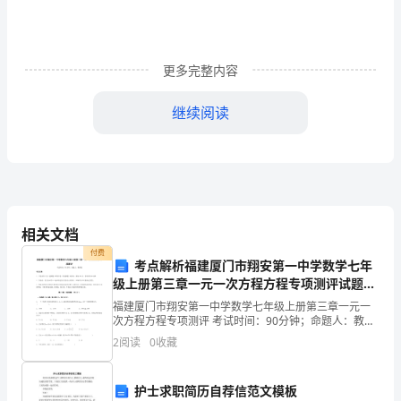
位
评
更多完整内容
委：
继续阅读
我
叫
，
今
相关文档
年
付费
考点解析福建厦门市翔安第一中学数学七年
xx
级上册第三章一元一次方程方程专项测评试题
（解析卷）
岁，
福建厦门市翔安第一中学数学七年级上册第三章一元一
次方程方程专项测评 考试时间：90分钟；命题人：教研
大
组考生注意：1、本卷分第I卷（选择题）和第Ⅱ卷（非选
2
阅读
0
收藏
择题）两部分，满分100分，考试时间90分钟2、
专
稳健开展。
护士求职简历自荐信范文模板