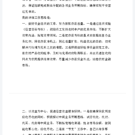
用社副主任，拟竞聘信用社主任。
讲
稿
地
区
信
用
社
主
的能力。
任
竞
聘
演
运无事故。