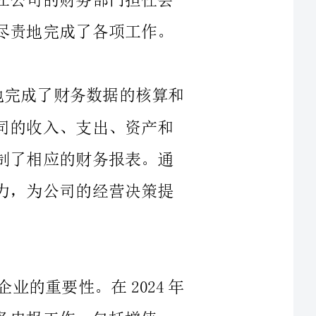
在2024年的每个月份，我按时、准确地完成了财务数据的核算和
汇总工作。每月末，我按照规定的流程对公司的收入、支出、资产和
负债等情况进行了详细的核对和汇总，并编制了相应的财务报表。通
过这一工作，我提高了自己的核算和分析能力，为公司的经营决策提
作为公司的会计，我深知税务申报对于企业的重要性。在2024年
，包括增值
税、企业所得税等。我不断学习和了解最新的税收政策，确保公司按
照法律规定申报税款，并及时缴纳。通过这一工作，我提高了自己的