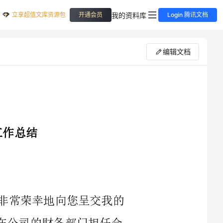
立享超值文库资源包
我的资料库
开通会员
Login 腾讯文档
编辑文档
您好！我是XX公司2024年的会计，我非常荣幸地向您呈交我的
个人月工作总结报告。在过去的一年里，我在公司的财务部门担任会
计岗位，根据岗位职责和工作要求，我尽心尽责地完成了各项工作。