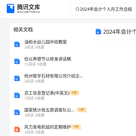
2024
年
相关文档
2024年会
会
油和水幼儿园中班教案
计
3
阅读
0
收藏
个
俭以养德节以修身讲话稿
15
阅读
0
收藏
人
杭州智宇石材有限公司介绍企业发展分析报告
3
阅读
0
收藏
月
员工信息登记表(中英文)
付费
1
阅读
0
收藏
工
国家统计局五原调查队公开招聘住户大样本及遥感样本轮换辅助调查员4人强化模拟卷第1次练习
付费
作
3
阅读
0
收藏
风力发电机组的定期维护
付费
总
3
阅读
0
收藏