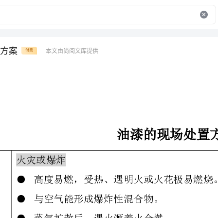
方案
本文由尚阅文库提供
付费
油漆的现场处置方案
或爆炸
高度易燃，受热、遇明火或火花极易燃烧。
与空气能形成爆炸性混合物。
蒸气扩散后，遇火源着火会燃。
户外、室内、下水道内有爆炸的危险。
若受热或处于火场中，可发生爆炸性聚合反应。