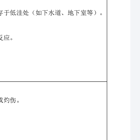
首先拨打运输标签上的应急电话，若没有合适的信息，可依次拨打本地消防急救
电话、国家中毒中心及各地分中心电话和中国各地化学品中毒抢救中心电话。