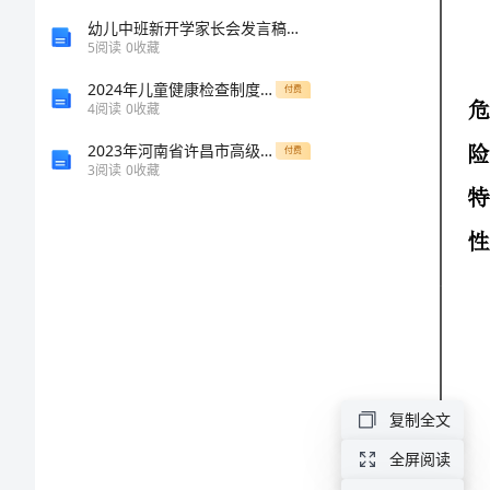
的
险
幼儿中班新开学家长会发言稿通用5篇
●
现
特
5
阅读
0
收藏
●
场
性
2024年儿童健康检查制度模板
付费
●
4
阅读
0
收藏
处
健康危害
2023年河南省许昌市高级中学高三冲刺模拟语文试卷含解析
付费
置
●
3
阅读
0
收藏
方
●
案
●
危
●
●
险
公
特
众
●
性
安
●
复制全文
火
全
●
全屏阅读
灾
●