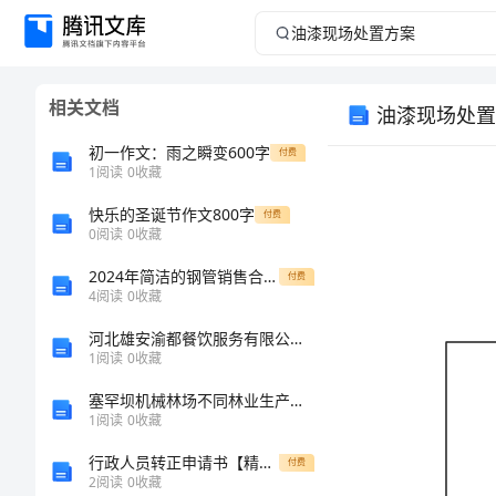
油
漆
相关文档
油漆现场处置
现
初一作文：雨之瞬变600字
付费
场
1
阅读
0
收藏
快乐的圣诞节作文800字
处
付费
0
阅读
0
收藏
置
2024年简洁的钢管销售合同范本
付费
火灾
4
阅读
0
收藏
方
●
河北雄安渝都餐饮服务有限公司介绍企业发展分析报告
●
1
阅读
0
收藏
案
●
塞罕坝机械林场不同林业生产项目效益分析研究的中期报告
油
1
阅读
0
收藏
●
●
漆
行政人员转正申请书【精品模板】
付费
危
2
阅读
0
收藏
●