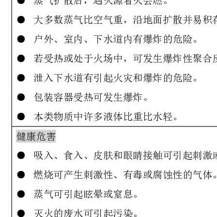
泄入下水道有引起火灾和爆炸的危险。
包装容器受热可发生爆炸。
本类物质中许多液体比重比水轻。
吸入、食入、皮肤和眼睛接触可引起刺激或灼伤。
燃烧可产生刺激性、有毒或腐蚀性的气体。
蒸气可引起眩晕或窒息。
灭火的废水可引起污染。
立即隔离泄露区至少50m。
疏散无关人员并建立警戒区。
在上风处停留，切勿进入低洼处。
进入密闭空间之前必先通风。