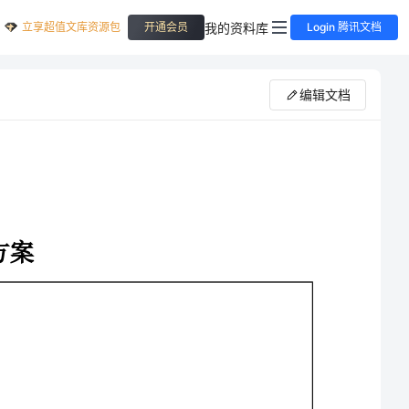
立享超值文库资源包
我的资料库
开通会员
Login 腾讯文档
编辑文档
大多数蒸气比空气重，沿地面扩散并易积存于低洼处（如下水道、地下室等）。