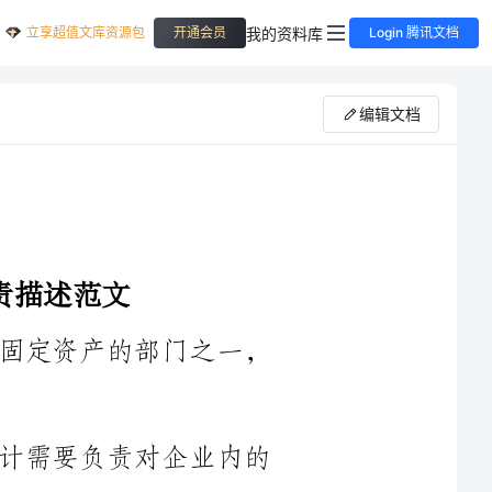
立享超值文库资源包
我的资料库
开通会员
Login 腾讯文档
编辑文档
固定资产会计是企业负责管理和核算固定资产的部门之一，
1.资产登记和档案管理：固定资产会计需要负责对企业内的
固定资产进行登记和档案管理工作。这包括编制资产登记册、填
写资产档案卡片等工作，确保固定资产的基本信息准确无误地记