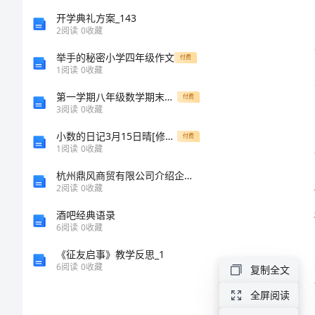
录在册。
描
开学典礼方案_143
2
阅读
0
收藏
述
举手的秘密小学四年级作文
付费
1
阅读
0
收藏
范
第一学期八年级数学期末试卷分析
付费
3
阅读
0
收藏
文
小数的日记3月15日晴[修改版]
付费
固
1
阅读
0
收藏
定
杭州鼎风商贸有限公司介绍企业发展分析报告
2
阅读
0
收藏
资
酒吧经典语录
产
6
阅读
0
收藏
会
《征友启事》教学反思_1
6
阅读
0
收藏
计
复制全文
工
全屏阅读