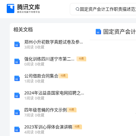
固
定
相关文档
固定资产会计
资
郑州小升初数学真题试卷及参考答案（综合题）
产
3
阅读
0
收藏
强化训练四川遂宁市第二中学数学九年级下册第二十九章 投影与视图定向攻克试卷（附答案详解）
会
付费
0
阅读
0
收藏
计
公司借款合同集合
付费
1
阅读
0
收藏
工
2024年沾益县国家电网招聘之文学哲学类考试题库【基础题】
1
阅读
0
收藏
作
四年级苍蝇的作文示例
付费
职
7
阅读
0
收藏
2023军训心得体会演讲稿
付费
责
4
阅读
0
收藏